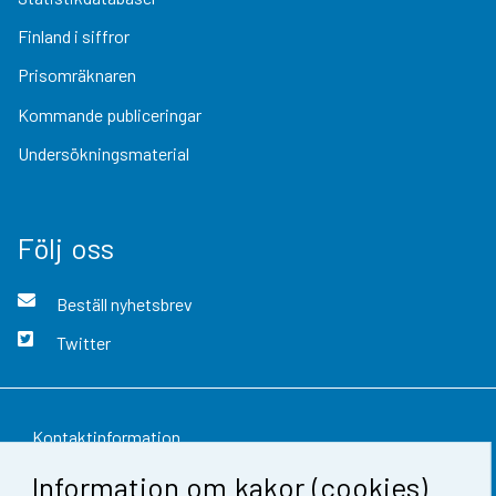
Finland i siffror
Prisomräknaren
Kommande publiceringar
Undersökningsmaterial
Följ oss
Beställ nyhetsbrev
Twitter
Kontaktinformation
Information om kakor (cookies)
Respons