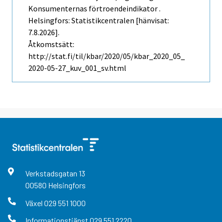
Konsumenternas förtroendeindikator .
Helsingfors: Statistikcentralen [hänvisat:
7.8.2026].
Åtkomstsätt:
http://stat.fi/til/kbar/2020/05/kbar_2020_05_
2020-05-27_kuv_001_sv.html
Verkstadsgatan
13
00580
Helsingfors
Växel
029 551 1000
Informationstjänst
029 551 2220