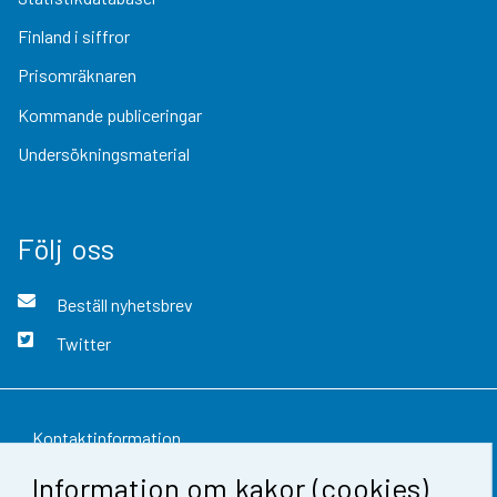
Finland i siffror
Prisomräknaren
Kommande publiceringar
Undersökningsmaterial
Följ oss
Beställ nyhetsbrev
Twitter
Kontaktinformation
Information om kakor (cookies)
Respons