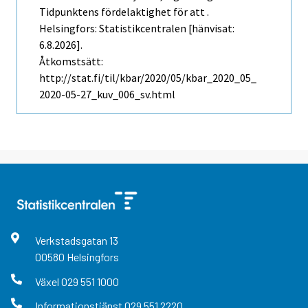
Tidpunktens fördelaktighet för att .
Helsingfors: Statistikcentralen [hänvisat:
6.8.2026].
Åtkomstsätt:
http://stat.fi/til/kbar/2020/05/kbar_2020_05_
2020-05-27_kuv_006_sv.html
Verkstadsgatan
13
00580
Helsingfors
Växel
029 551 1000
Informationstjänst
029 551 2220