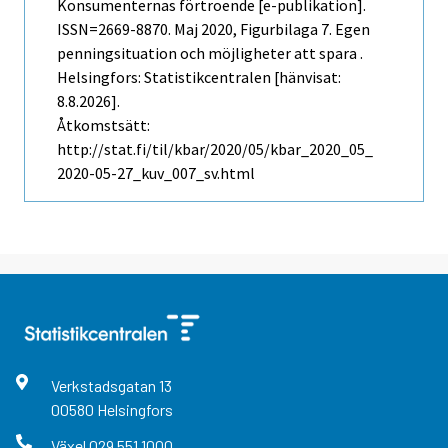
Konsumenternas förtroende [e-publikation].
ISSN=2669-8870.
Maj
2020, Figurbilaga 7. Egen
penningsituation och möjligheter att spara .
Helsingfors: Statistikcentralen [hänvisat:
8.8.2026].
Åtkomstsätt:
http://stat.fi/til/kbar/2020/05/kbar_2020_05_
2020-05-27_kuv_007_sv.html
Verkstadsgatan
13
00580
Helsingfors
Växel
029 551 1000