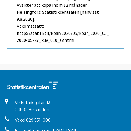
Avsikter att köpa inom 12 månader .
Helsingfors: Statistikcentralen [hänvisat:
9.8.2026].
Åtkomstsätt:
http://stat.fi/til/kbar/2020/05/kbar_2020_05_
2020-05-27_kuv_010_sv.html
Verkstadsgatan
13
00580
Helsingfors
Växel
029 551 1000
Informationstjänst
029 551 2220