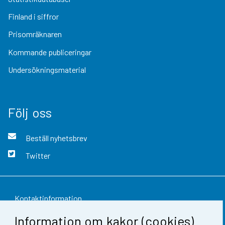
Finland i siffror
Prisomräknaren
Kommande publiceringar
Undersökningsmaterial
Följ oss
Beställ nyhetsbrev
Twitter
Kontaktinformation
Information om kakor (cookies)
Respons