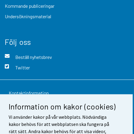
Kommande publiceringar
Undersökningsmaterial
Följ oss
Beställ nyhetsbrev
Twitter
Kontaktinformation
Information om kakor (cookies)
Respons
Vi använder kakor på vår webbplats. Nödvändiga
Användarvillkor
kakor behövs för att webbplatsen ska fungera på
Dataskydd
rätt sätt. Andra kakor behövs för att visa videor,