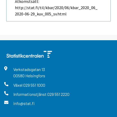
Åtkomstsätt:
http://stat.fi/til/kbar/2020/06/kbar_2020_06_
2020-06-29_kuv_005_sv.html
Verkstadsgatan
13
00580
Helsingfors
Växel
029 551 1000
Informationstjänst
029 551 2220
info@stat.fi