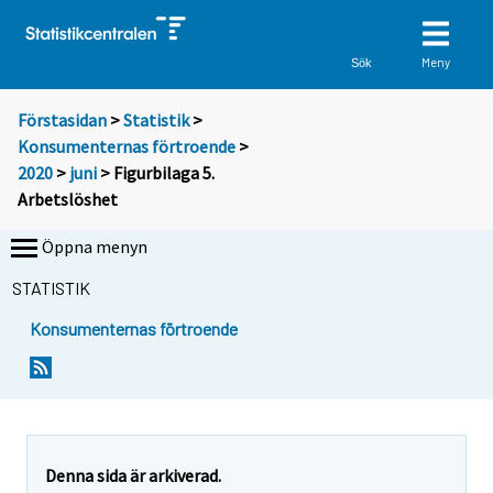
Meny
Sök
Förstasidan
>
Statistik
>
Konsumenternas förtroende
>
2020
>
juni
> Figurbilaga 5.
Arbetslöshet
Öppna menyn
STATISTIK
Konsumenternas förtroende
Denna sida är arkiverad.