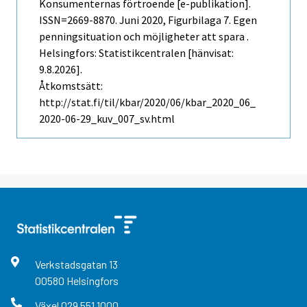
Konsumenternas förtroende [e-publikation].
ISSN=2669-8870.
Juni
2020, Figurbilaga 7. Egen
penningsituation och möjligheter att spara .
Helsingfors: Statistikcentralen [hänvisat:
9.8.2026].
Åtkomstsätt:
http://stat.fi/til/kbar/2020/06/kbar_2020_06_
2020-06-29_kuv_007_sv.html
Verkstadsgatan
13
00580
Helsingfors
Växel
029 551 1000