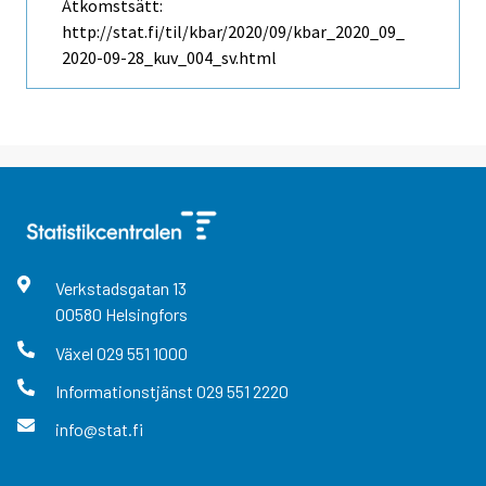
Åtkomstsätt:
http://stat.fi/til/kbar/2020/09/kbar_2020_09_
2020-09-28_kuv_004_sv.html
Verkstadsgatan
13
00580
Helsingfors
Växel
029 551 1000
Informationstjänst
029 551 2220
info@stat.fi