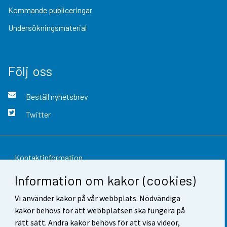
Kommande publiceringar
Undersökningsmaterial
Följ oss
Beställ nyhetsbrev
Twitter
Kontaktinformation
Information om kakor (cookies)
Respons
Vi använder kakor på vår webbplats. Nödvändiga
Användarvillkor
kakor behövs för att webbplatsen ska fungera på
Dataskydd
rätt sätt. Andra kakor behövs för att visa videor,