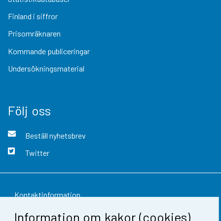
Finland i siffror
Prisomräknaren
Kommande publiceringar
Undersökningsmaterial
Följ oss
Beställ nyhetsbrev
Twitter
Kontaktinformation
Information om kakor (cookies)
Respons