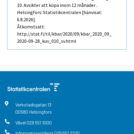
10. Avsikter att köpa inom 12 månader .
Helsingfors: Statistikcentralen [hänvisat:
6.8.2026].
Åtkomstsätt:
http://stat.fi/til/kbar/2020/09/kbar_2020_09_
2020-09-28_kuv_010_sv.html
Verkstadsgatan
13
00580
Helsingfors
Växel
029 551 1000
Informationstjänst
029 551 2220