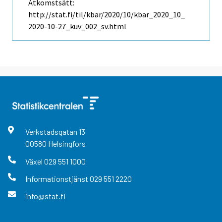
Åtkomstsätt:
http://stat.fi/til/kbar/2020/10/kbar_2020_10_
2020-10-27_kuv_002_sv.html
Verkstadsgatan
13
00580
Helsingfors
Växel
029 551 1000
Informationstjänst
029 551 2220
info@stat.fi