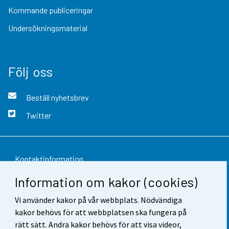
Kommande publiceringar
Undersökningsmaterial
Följ oss
Beställ nyhetsbrev
Twitter
Kontaktinformation
Information om kakor (cookies)
Respons
Vi använder kakor på vår webbplats. Nödvändiga
Användarvillkor
kakor behövs för att webbplatsen ska fungera på
Dataskydd
rätt sätt. Andra kakor behövs för att visa videor,