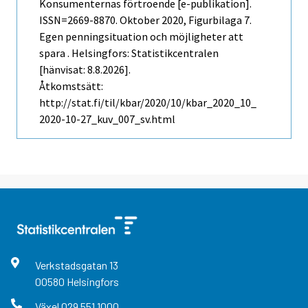
Konsumenternas förtroende [e-publikation].
ISSN=2669-8870.
Oktober
2020, Figurbilaga 7.
Egen penningsituation och möjligheter att
spara . Helsingfors: Statistikcentralen
[hänvisat: 8.8.2026].
Åtkomstsätt:
http://stat.fi/til/kbar/2020/10/kbar_2020_10_
2020-10-27_kuv_007_sv.html
Verkstadsgatan
13
00580
Helsingfors
Växel
029 551 1000