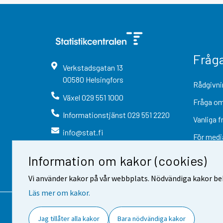
Fråg
Verkstadsgatan
13
00580
Helsingfors
Rådgivni
Växel
029 551 1000
Fråga om
Informationstjänst
029 551 2220
Vanliga f
info@stat.fi
För medi
Information om kakor (cookies)
Vi använder kakor på vår webbplats. Nödvändiga kakor beh
Läs mer om kakor.
Kontaktinformation
Respons
Jag tillåter alla kakor
Bara nödvändiga kakor