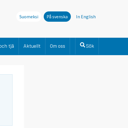
Suomeksi
På svenska
In English
och tjä
Aktuellt
Om oss
Sök