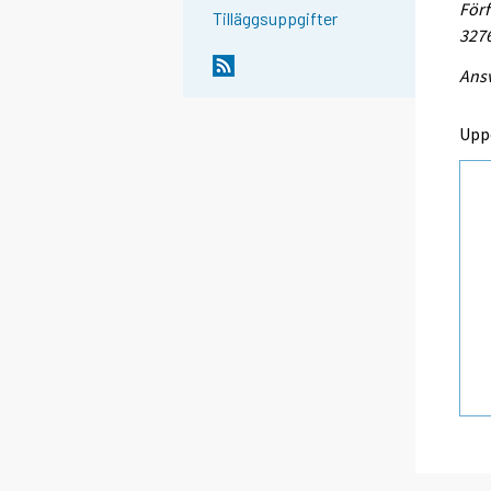
Förf
Tilläggsuppgifter
327
Ansv
Upp