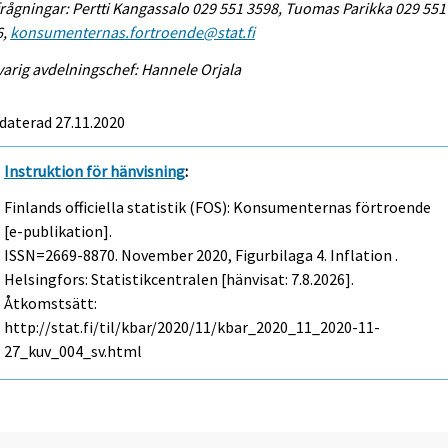
rågningar: Pertti Kangassalo 029 551 3598, Tuomas Parikka 029 551
6,
konsumenternas.fortroende@stat.fi
arig avdelningschef: Hannele Orjala
daterad 27.11.2020
Instruktion för hänvisning
:
Finlands officiella statistik (FOS): Konsumenternas förtroende
[e-publikation].
ISSN=2669-8870.
November
2020, Figurbilaga 4. Inflation .
Helsingfors: Statistikcentralen [hänvisat: 7.8.2026].
Åtkomstsätt:
http://stat.fi/til/kbar/2020/11/kbar_2020_11_2020-11-
27_kuv_004_sv.html