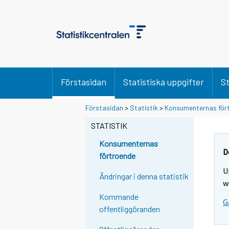
Förstasidan
Statistiska uppgifter
St
Förstasidan
>
Statistik
>
Konsumenternas för
STATISTIK
Konsumenternas
D
förtroende
U
Ändringar i denna statistik
w
Kommande
G
offentliggöranden