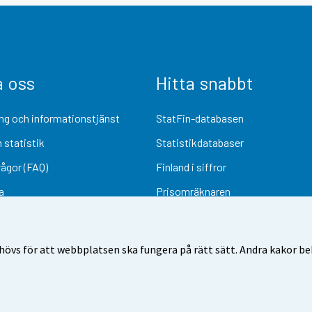
a oss
Hitta snabbt
ng och informationstjänst
StatFin-databasen
 statistik
Statistikdatabaser
rågor (FAQ)
Finland i siffror
a
Prisomräknaren
Kommande publiceringar
Undersökningsmaterial
övs för att webbplatsen ska fungera på rätt sätt. Andra kakor behö
Användarvillkor
Dataskydd
Tillgänglighet
Information om