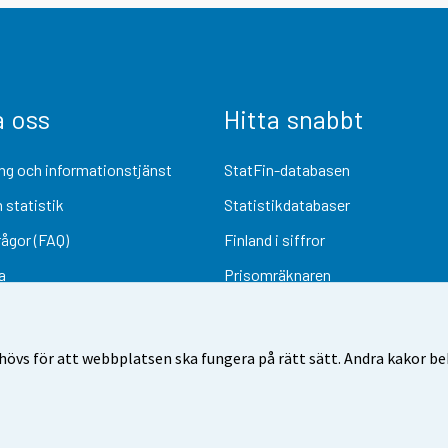
a oss
Hitta snabbt
ng och informationstjänst
StatFin-databasen
 statistik
Statistikdatabaser
rågor (FAQ)
Finland i siffror
a
Prisomräknaren
Kommande publiceringar
Undersökningsmaterial
övs för att webbplatsen ska fungera på rätt sätt. Andra kakor behö
Användarvillkor
Dataskydd
Tillgänglighet
Information om