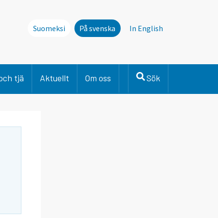
Suomeksi
På svenska
In English
och tjä
Aktuellt
Om oss
Sök