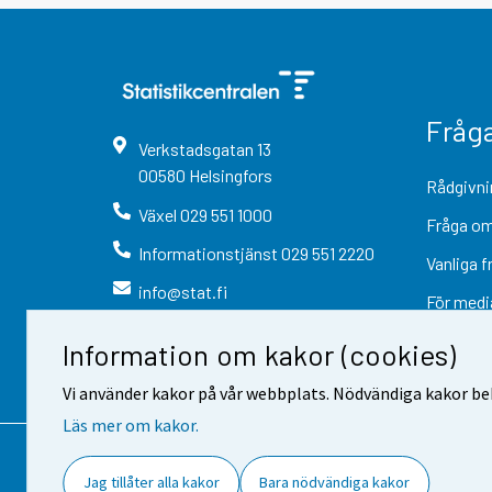
Fråg
Verkstadsgatan
13
00580
Helsingfors
Rådgivni
Växel
029 551 1000
Fråga om
Informationstjänst
029 551 2220
Vanliga f
info@stat.fi
För medi
Information om kakor (cookies)
Vi använder kakor på vår webbplats. Nödvändiga kakor beh
Läs mer om kakor.
Kontaktinformation
Respons
Jag tillåter alla kakor
Bara nödvändiga kakor