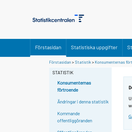
Förstasidan
Statistiska uppgifter
St
Förstasidan
>
Statistik
>
Konsumenternas för
STATISTIK
Konsumenternas
D
förtroende
U
Ändringar i denna statistik
w
Kommande
G
offentliggöranden