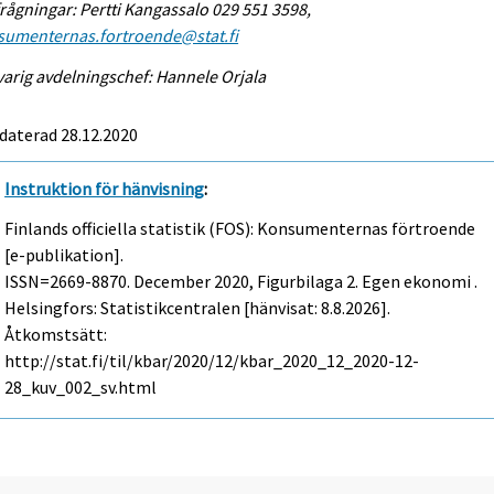
rågningar: Pertti Kangassalo 029 551 3598,
sumenternas.fortroende@stat.fi
arig avdelningschef: Hannele Orjala
daterad 28.12.2020
Instruktion för hänvisning
:
Finlands officiella statistik (FOS): Konsumenternas förtroende
[e-publikation].
ISSN=2669-8870.
December
2020, Figurbilaga 2. Egen ekonomi .
Helsingfors: Statistikcentralen [hänvisat: 8.8.2026].
Åtkomstsätt:
http://stat.fi/til/kbar/2020/12/kbar_2020_12_2020-12-
28_kuv_002_sv.html