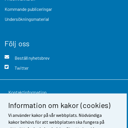
Kommande publiceringar
Undersökningsmaterial
Följ oss
Beställ nyhetsbrev
Twitter
Kontaktinformation
Information om kakor (cookies)
Respons
Vi använder kakor på vår webbplats. Nödvändiga
Användarvillkor
kakor behövs för att webbplatsen ska fungera på
Dataskydd