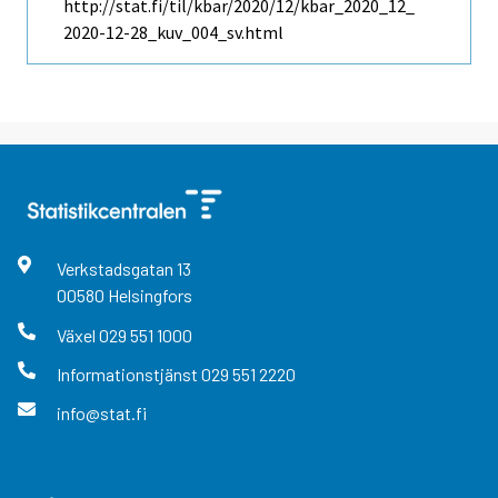
http://stat.fi/til/kbar/2020/12/kbar_2020_12_
2020-12-28_kuv_004_sv.html
Verkstadsgatan
13
00580
Helsingfors
Växel
029 551 1000
Informationstjänst
029 551 2220
info@stat.fi