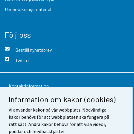
Undersökningsmaterial
Följ oss
Beställ nyhetsbrev
Twitter
Kontaktinformation
Information om kakor (cookies)
Respons
Vi använder kakor på vår webbplats. Nödvändiga
Användarvillkor
kakor behövs för att webbplatsen ska fungera på
Dataskydd
rätt sätt. Andra kakor behövs för att visa videor,
poddar och feedbacktjäster.
Tillgänglighet