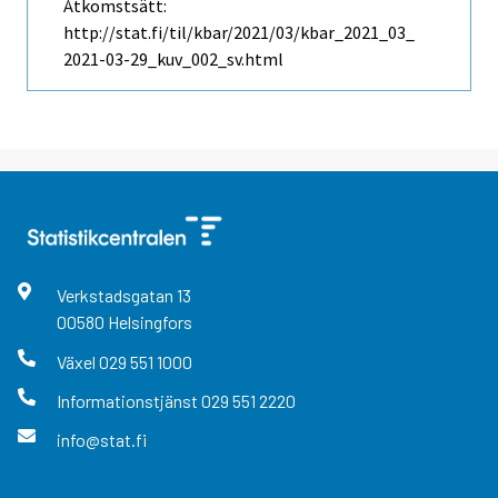
Åtkomstsätt:
http://stat.fi/til/kbar/2021/03/kbar_2021_03_
2021-03-29_kuv_002_sv.html
Verkstadsgatan
13
00580
Helsingfors
Växel
029 551 1000
Informationstjänst
029 551 2220
info@stat.fi