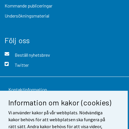
Kommande publiceringar
Undersökningsmaterial
Följ oss
Beställ nyhetsbrev
Twitter
Kontaktinformation
Information om kakor (cookies)
Respons
Vi använder kakor på vår webbplats. Nödvändiga
Användarvillkor
kakor behövs för att webbplatsen ska fungera på
Dataskydd
rätt sätt. Andra kakor behövs för att visa videor,