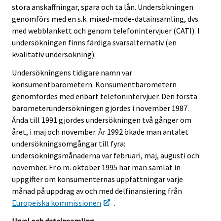
r
stora anskaffningar, spara och ta lån. Undersökningen
v
genomförs med en s.k. mixed-mode-datainsamling, dvs.
i
med webblankett och genom telefonintervjuer (CATI). I
c
undersökningen finns färdiga svarsalternativ (en
e
kvalitativ undersökning).
.
Undersökningens tidigare namn var
konsumentbarometern. Konsumentbarometern
genomfördes med enbart telefonintervjuer. Den första
barometerundersökningen gjordes i november 1987.
Ända till 1991 gjordes undersökningen två gånger om
året, i maj och november. År 1992 ökade man antalet
undersökningsomgångar till fyra:
undersökningsmånaderna var februari, maj, augusti och
november. Fr.o.m. oktober 1995 har man samlat in
uppgifter om konsumenternas uppfattningar varje
månad på uppdrag av och med delfinansiering från
Europeiska kommissionen
.
Urval och datainsamling