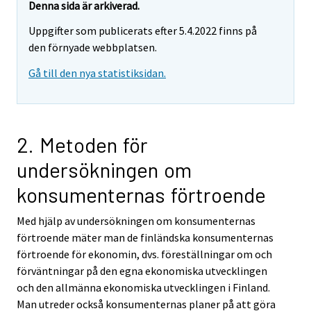
r
Denna sida är arkiverad.
e
Uppgifter som publicerats efter 5.4.2022 finns på
m
den förnyade webbplatsen.
o
v
Gå till den nya statistiksidan.
i
n
g
t
2. Metoden för
o
undersökningen om
a
n
konsumenternas förtroende
o
t
Med hjälp av undersökningen om konsumenternas
h
förtroende mäter man de finländska konsumenternas
e
förtroende för ekonomin, dvs. föreställningar om och
r
förväntningar på den egna ekonomiska utvecklingen
s
och den allmänna ekonomiska utvecklingen i Finland.
e
Man utreder också konsumenternas planer på att göra