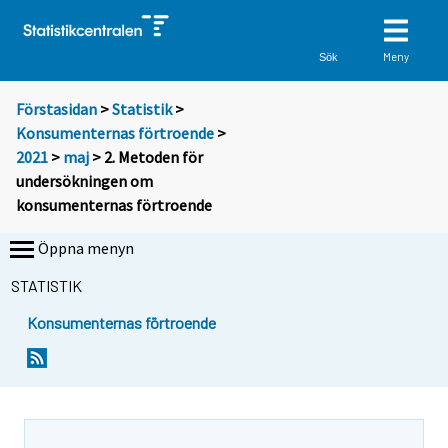
Meny
Sök
Förstasidan
>
Statistik
>
Konsumenternas förtroende
>
2021
>
maj
> 2. Metoden för
undersökningen om
konsumenternas förtroende
Öppna menyn
STATISTIK
Konsumenternas förtroende
Y
o
u
a