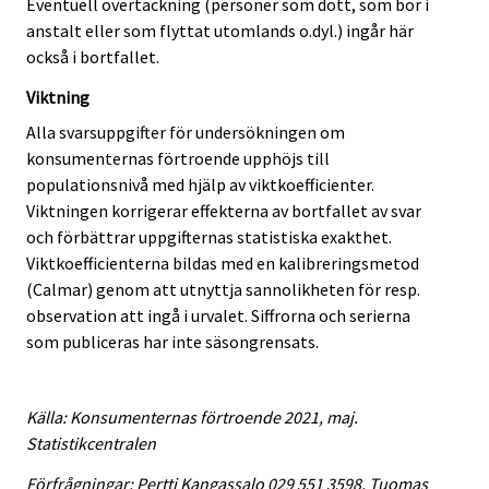
Eventuell övertäckning (personer som dött, som bor i
anstalt eller som flyttat utomlands o.dyl.) ingår här
också i bortfallet.
Viktning
Alla svarsuppgifter för undersökningen om
konsumenternas förtroende upphöjs till
populationsnivå med hjälp av viktkoefficienter.
Viktningen korrigerar effekterna av bortfallet av svar
och förbättrar uppgifternas statistiska exakthet.
Viktkoefficienterna bildas med en kalibreringsmetod
(Calmar) genom att utnyttja sannolikheten för resp.
observation att ingå i urvalet. Siffrorna och serierna
som publiceras har inte säsongrensats.
Källa: Konsumenternas förtroende 2021, maj.
Statistikcentralen
Förfrågningar: Pertti Kangassalo 029 551 3598, Tuomas