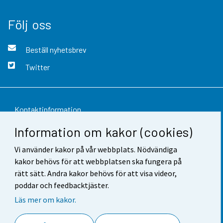
Följ oss
Beställ nyhetsbrev
Twitter
Kontaktinformation
Information om kakor (cookies)
Respons
Vi använder kakor på vår webbplats. Nödvändiga
Användarvillkor
kakor behövs för att webbplatsen ska fungera på
Dataskydd
rätt sätt. Andra kakor behövs för att visa videor,
poddar och feedbacktjäster.
Tillgänglighet
Läs mer om kakor.
Information om webbplatsen