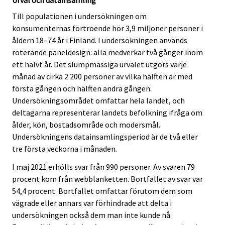
Till populationen i undersökningen om
konsumenternas förtroende hör 3,9 miljoner personer i
åldern 18–74 år i Finland. I undersökningen används
roterande paneldesign: alla medverkar två gånger inom
ett halvt år. Det slumpmässiga urvalet utgörs varje
månad av cirka 2 200 personer av vilka hälften är med
första gången och hälften andra gången.
Undersökningsområdet omfattar hela landet, och
deltagarna representerar landets befolkning ifråga om
ålder, kön, bostadsområde och modersmål.
Undersökningens datainsamlingsperiod är de två eller
tre första veckorna i månaden.
I maj 2021 erhölls svar från 990 personer. Av svaren 79
procent kom från webblanketten. Bortfallet av svar var
54,4 procent. Bortfallet omfattar förutom dem som
vägrade eller annars var förhindrade att delta i
undersökningen också dem man inte kunde nå.