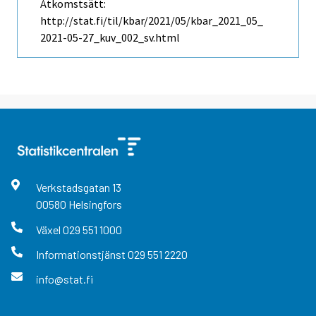
Åtkomstsätt:
http://stat.fi/til/kbar/2021/05/kbar_2021_05_
2021-05-27_kuv_002_sv.html
Verkstadsgatan
13
00580
Helsingfors
Växel
029 551 1000
Informationstjänst
029 551 2220
info@stat.fi