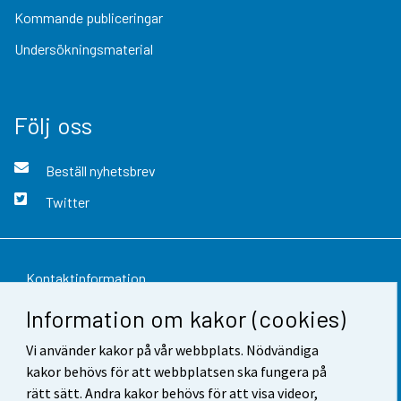
Kommande publiceringar
Undersökningsmaterial
Följ oss
Beställ nyhetsbrev
Twitter
Kontaktinformation
Information om kakor (cookies)
Respons
Vi använder kakor på vår webbplats. Nödvändiga
Användarvillkor
kakor behövs för att webbplatsen ska fungera på
Dataskydd
rätt sätt. Andra kakor behövs för att visa videor,