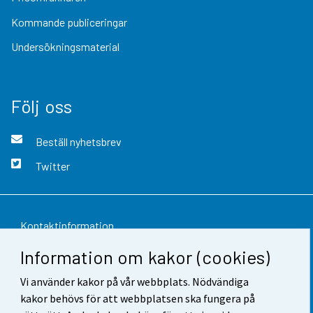
Kommande publiceringar
Undersökningsmaterial
Följ oss
Beställ nyhetsbrev
Twitter
Kontaktinformation
Information om kakor (cookies)
Respons
Vi använder kakor på vår webbplats. Nödvändiga
Användarvillkor
kakor behövs för att webbplatsen ska fungera på
Dataskydd