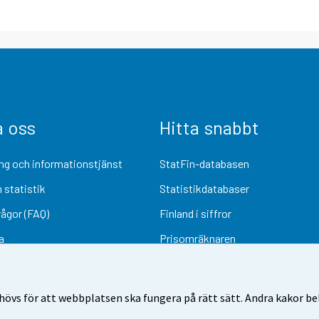
a oss
Hitta snabbt
ng och informationstjänst
StatFin-databasen
 statistik
Statistikdatabaser
rågor (FAQ)
Finland i siffror
a
Prisomräknaren
Kommande publiceringar
Undersökningsmaterial
övs för att webbplatsen ska fungera på rätt sätt. Andra kakor behö