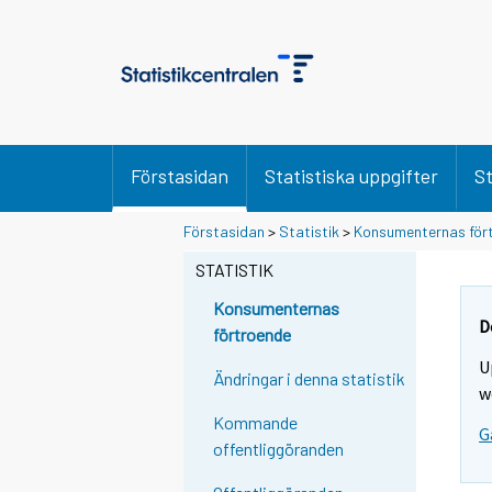
Förstasidan
Statistiska uppgifter
St
Förstasidan
>
Statistik
>
Konsumenternas för
STATISTIK
Konsumenternas
D
förtroende
U
Ändringar i denna statistik
w
Kommande
G
offentliggöranden