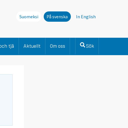
Suomeksi
På svenska
In English
och tjä
Aktuellt
Om oss
Sök