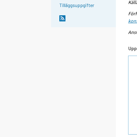
Käll
Tilläggsuppgifter
Förf
kon
Ansv
Upp