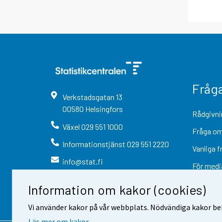
Fråg
Verkstadsgatan
13
00580
Helsingfors
Rådgivni
Växel
029 551 1000
Fråga om
Informationstjänst
029 551 2220
Vanliga f
info@stat.fi
För medi
Information om kakor (cookies)
Vi använder kakor på vår webbplats. Nödvändiga kakor beh
Läs mer om kakor.