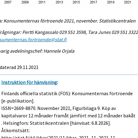
a: Konsumenternas förtroende 2021, november. Statistikcentralen
rågningar: Pertti Kangassalo 029 551 3598, Tara Junes 029 551 3322
sumenternas.fortroende@stat.fi
arig avdelningschef: Hannele Orjala
daterad 29.11.2021
Instruktion för hänvisning
:
Finlands officiella statistik (FOS): Konsumenternas förtroende
[e-publikation].
ISSN=2669-8870.
November
2021, Figurbilaga 9. Köp av
kapitalvaror 12 månader framåt jämfört med 12 månader bakåt
. Helsingfors: Statistikcentralen [hänvisat: 6.8.2026].
Åtkomstsätt:
http://stat.fi/til/kbar/2021/11/kbar_2021_11_2021-11-