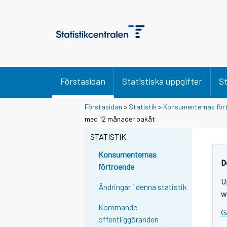
Förstasidan
Statistiska uppgifter
St
Förstasidan
>
Statistik
>
Konsumenternas för
med 12 månader bakåt
STATISTIK
Konsumenternas
D
förtroende
U
Ändringar i denna statistik
w
Kommande
G
offentliggöranden