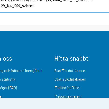
29_kuv_009_sv.html
a oss
Hitta snabbt
ng och informationstjänst
StatFin-databasen
 statistik
Statistikdatabaser
rågor (FAQ)
Finland i siffror
a
Prisomräknaren
Kommande publiceringar