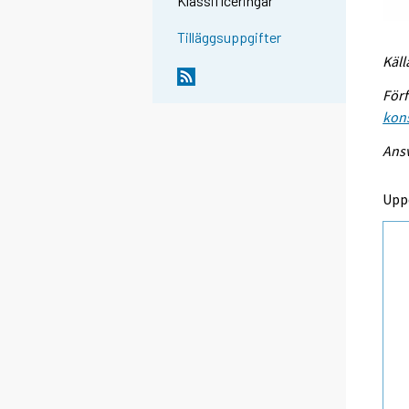
Klassificeringar
Tilläggsuppgifter
Käll
Förf
kon
Ansv
Upp