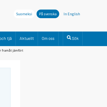
Suomeksi
På svenska
In English
och tjä
Aktuellt
Om oss
Sök
r framåt jämfört