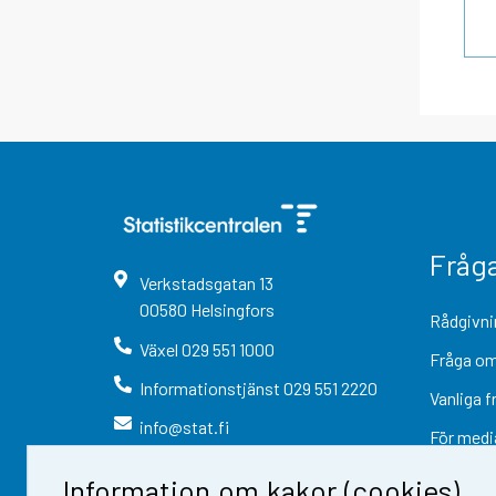
Fråg
Verkstadsgatan
13
00580
Helsingfors
Rådgivni
Växel
029 551 1000
Fråga om
Informationstjänst
029 551 2220
Vanliga f
info@stat.fi
För medi
Information om kakor (cookies)