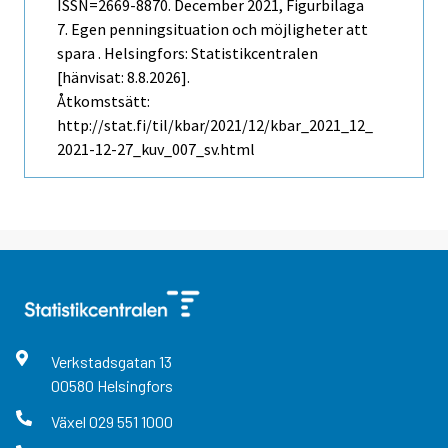
ISSN=2669-8870.
December
2021, Figurbilaga
7. Egen penningsituation och möjligheter att
spara . Helsingfors: Statistikcentralen
[hänvisat: 8.8.2026].
Åtkomstsätt:
http://stat.fi/til/kbar/2021/12/kbar_2021_12_
2021-12-27_kuv_007_sv.html
Verkstadsgatan
13
00580
Helsingfors
Växel
029 551 1000