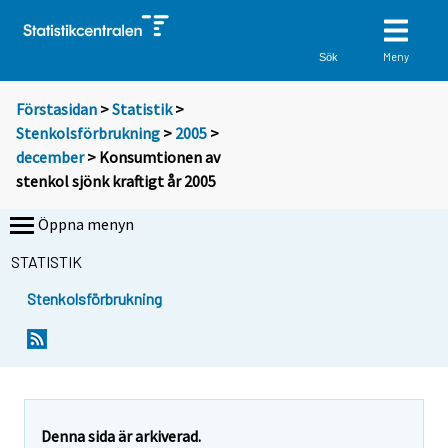
Meny
Sök
Förstasidan
>
Statistik
>
Stenkolsförbrukning
>
2005
>
december
> Konsumtionen av
stenkol sjönk kraftigt år 2005
Öppna menyn
STATISTIK
Stenkolsförbrukning
D
D
u
u
f
f
l
l
y
y
t
t
Denna sida är arkiverad.