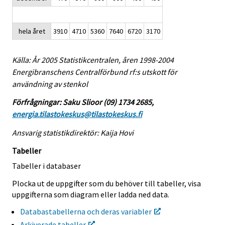
hela året
3910
4710
5360
7640
6720
3170
Källa: År 2005 Statistikcentralen, åren 1998-2004
Energibranschens Centralförbund rf:s utskott för
användning av stenkol
Förfrågningar: Saku Slioor (09) 1734 2685,
energia.tilastokeskus@tilastokeskus.fi
Ansvarig statistikdirektör: Kaija Hovi
Tabeller
Tabeller i databaser
Plocka ut de uppgifter som du behöver till tabeller, visa
uppgifterna som diagram eller ladda ned data.
Databastabellerna och deras variabler
Arkiverade tabeller