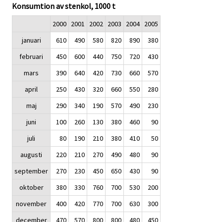
Konsumtion av stenkol, 1000 t
2000
2001
2002
2003
2004
2005
januari
610
490
580
820
890
380
februari
450
600
440
750
720
430
mars
390
640
420
730
660
570
april
250
430
320
660
550
280
maj
290
340
190
570
490
230
juni
100
260
130
380
460
90
juli
80
190
210
380
410
50
augusti
220
210
270
490
480
90
september
270
230
450
650
430
90
oktober
380
330
760
700
530
200
november
400
420
770
700
630
300
december
470
570
800
800
480
450