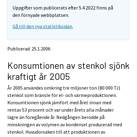
t
t
Uppgifter som publicerats efter 5.4.2022 finns på
a
a
r
r
den förnyade webbplatsen.
t
t
Gå till den nya statistiksidan.
i
i
l
l
l
l
e
e
Publicerad: 25.1.2006
n
n
a
a
Konsumtionen av stenkol sjönk
n
n
n
n
kraftigt år 2005
a
a
n
n
År 2005 användes omkring tre miljoner ton (80 000 TJ)
t
t
j
j
stenkol som bränsle för el- och värmeproduktionen.
Ã
Ã
Konsumtionen sjönk jämfört med året innan med
¤
¤
rentav 53 procent och var under årets alla månader
n
n
lägre än föregående år. Nedgången berodde på
s
s
minskningen av volymen av kondensel producerad med
t
t
.
.
stenkol. Huvudorsaken till att produktionen av