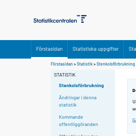
Förstasidan
Statistiska uppgifter
Sta
Förstasidan
>
Statistik
>
Stenkolsförbrukning
STATISTIK
Stenkolsförbrukning
D
Ändringar i denna
U
statistik
w
Kommande
G
offentliggöranden