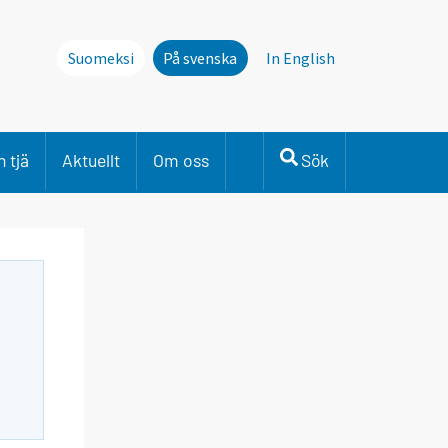
Suomeksi
På svenska
In English
 tjä
Aktuellt
Om oss
Sök