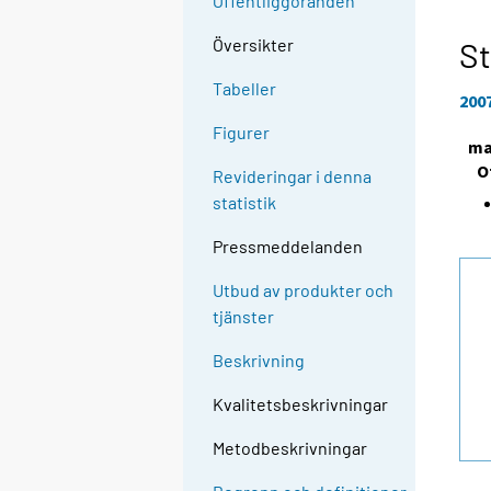
Offentliggöranden
Översikter
St
Tabeller
200
Figurer
ma
O
Revideringar i denna
statistik
Pressmeddelanden
Utbud av produkter och
tjänster
Beskrivning
Kvalitetsbeskrivningar
Metodbeskrivningar