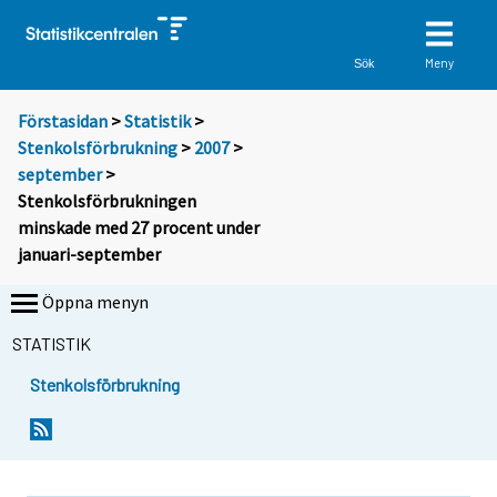
Meny
Sök
Förstasidan
>
Statistik
>
Stenkolsförbrukning
>
2007
>
september
>
Stenkolsförbrukningen
minskade med 27 procent under
januari-september
Öppna menyn
STATISTIK
Stenkolsförbrukning
D
D
u
u
f
f
l
l