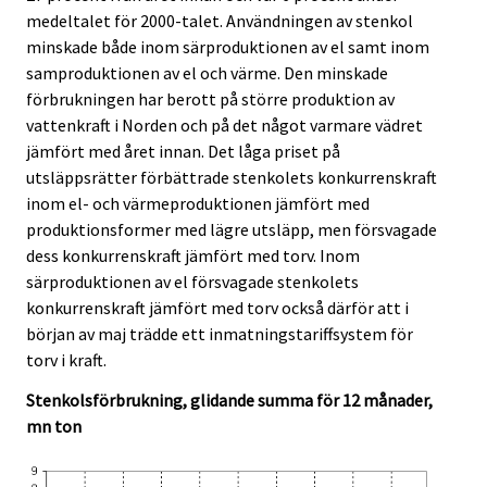
t
t
medeltalet för 2000-talet. Användningen av stenkol
.
.
minskade både inom särproduktionen av el samt inom
samproduktionen av el och värme. Den minskade
förbrukningen har berott på större produktion av
vattenkraft i Norden och på det något varmare vädret
jämfört med året innan. Det låga priset på
utsläppsrätter förbättrade stenkolets konkurrenskraft
inom el- och värmeproduktionen jämfört med
produktionsformer med lägre utsläpp, men försvagade
dess konkurrenskraft jämfört med torv. Inom
särproduktionen av el försvagade stenkolets
konkurrenskraft jämfört med torv också därför att i
början av maj trädde ett inmatningstariffsystem för
torv i kraft.
Stenkolsförbrukning, glidande summa för 12 månader,
mn ton