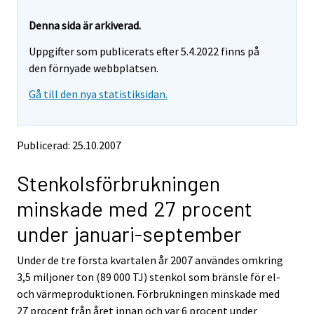
y
y
t
t
Denna sida är arkiverad.
t
t
Uppgifter som publicerats efter 5.4.2022 finns på
a
a
r
r
den förnyade webbplatsen.
t
t
Gå till den nya statistiksidan.
i
i
l
l
l
l
e
e
Publicerad: 25.10.2007
n
n
a
a
Stenkolsförbrukningen
n
n
n
n
minskade med 27 procent
a
a
n
n
under januari-september
t
t
j
j
Under de tre första kvartalen år 2007 användes omkring
Ã
Ã
3,5 miljoner ton (89 000 TJ) stenkol som bränsle för el-
¤
¤
n
n
och värmeproduktionen. Förbrukningen minskade med
s
s
27 procent från året innan och var 6 procent under