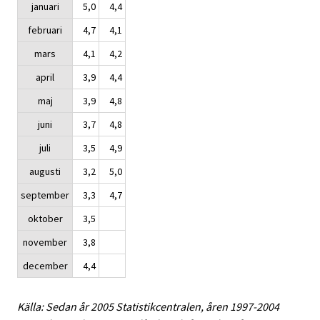
januari
5,0
4,4
februari
4,7
4,1
mars
4,1
4,2
april
3,9
4,4
maj
3,9
4,8
juni
3,7
4,8
juli
3,5
4,9
augusti
3,2
5,0
september
3,3
4,7
oktober
3,5
november
3,8
december
4,4
Källa: Sedan år 2005 Statistikcentralen, åren 1997-2004