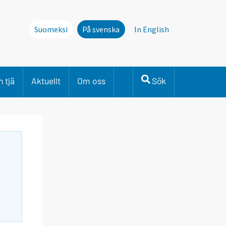
Suomeksi
På svenska
In English
 tjä
Aktuellt
Om oss
Sök