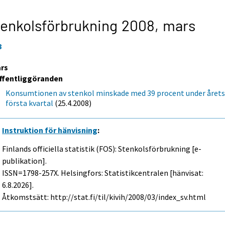
enkolsförbrukning 2008,
mars
8
rs
ffentliggöranden
Konsumtionen av stenkol minskade med 39 procent under året
första kvartal
(25.4.2008)
Instruktion för hänvisning
:
Finlands officiella statistik (FOS): Stenkolsförbrukning [e-
publikation].
ISSN=1798-257X. Helsingfors: Statistikcentralen [hänvisat:
6.8.2026].
Åtkomstsätt: http://stat.fi/til/kivih/2008/03/index_sv.html