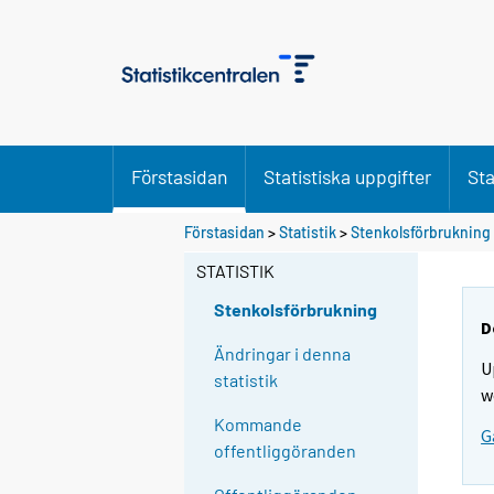
Förstasidan
Statistiska uppgifter
Sta
Förstasidan
>
Statistik
>
Stenkolsförbrukning
STATISTIK
Stenkolsförbrukning
D
Ändringar i denna
U
statistik
w
Kommande
G
offentliggöranden