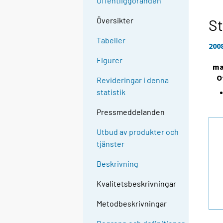
Offentliggöranden
Översikter
St
Tabeller
200
Figurer
ma
O
Revideringar i denna
statistik
Pressmeddelanden
Utbud av produkter och
tjänster
Beskrivning
Kvalitetsbeskrivningar
Metodbeskrivningar