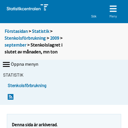
Meny
Sök
Förstasidan
>
Statistik
>
Stenkolsförbrukning
>
2009
>
september
> Stenkolslagret i
slutet av månaden, mn ton
Öppna menyn
STATISTIK
Stenkolsförbrukning
Denna sida är arkiverad.