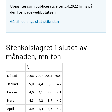
Uppgifter som publicerats efter 5.4.2022 finns på
den förnyade webbplatsen.
Gå till den nya statistiksidan.
Stenkolslagret i slutet av
månaden, mn ton
År
Mådad
2006
2007
2008
2009
Januari
5,0
4,4
3,6
4,2
Februari
4,6
4,1
3,6
4,1
Mars
4,1
4,2
3,7
4,0
April
3,9
4,4
3,7
4,2