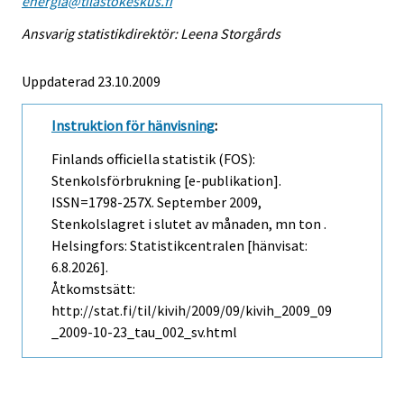
energia@tilastokeskus.fi
Ansvarig statistikdirektör: Leena Storgårds
Uppdaterad 23.10.2009
Instruktion för hänvisning
:
Finlands officiella statistik (FOS):
Stenkolsförbrukning [e-publikation].
ISSN=1798-257X.
September
2009,
Stenkolslagret i slutet av månaden, mn ton .
Helsingfors: Statistikcentralen [hänvisat:
6.8.2026].
Åtkomstsätt:
http://stat.fi/til/kivih/2009/09/kivih_2009_09
_2009-10-23_tau_002_sv.html