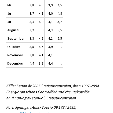
Maj
3,8
4,8
3,9
4,5
Juni
3,7
4,8
4,0
4,9
Juli
3,4
4,9
4,1
5,2
Augusti
3,2
5,0
4,3
5,5
September
3,3
4,7
4,1
5,5
Oktober
3,5
4,5
3,9
..
November
3,8
4,1
4,1
..
December
4,4
3,7
4,4
..
Källa: Sedan år 2005 Statistikcentralen, åren 1997-2004
Energibranschens Centralförbund rf:s utskott för
användning av stenkol, Statistikcentralen
Förfrågningar: Anssi Vuorio 09 1734 2685,