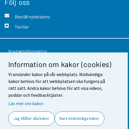
Följ oss
Beställ nyhetsbrev
Twitter
Kontaktinformation
Information om kakor (cookies)
Respons
Vi använder kakor på vår webbplats. Nödvändiga
Användarvillkor
kakor behövs för att webbplatsen ska fungera på
Dataskydd
rätt sätt. Andra kakor behövs för att visa videor,
poddar och feedbacktjäster.
Tillgänglighet
Läs mer om kakor.
Information om webbplatsen
Jag tillåter alla kakor
Bara nödvändiga kakor
Cookie-inställningar