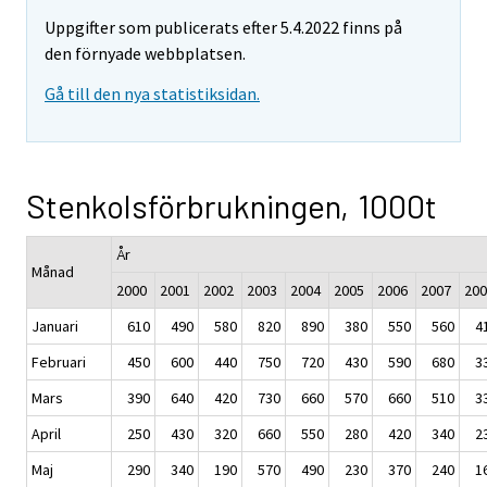
Uppgifter som publicerats efter 5.4.2022 finns på
den förnyade webbplatsen.
Gå till den nya statistiksidan.
Stenkolsförbrukningen, 1000t
År
Månad
2000
2001
2002
2003
2004
2005
2006
2007
200
Januari
610
490
580
820
890
380
550
560
4
Februari
450
600
440
750
720
430
590
680
3
Mars
390
640
420
730
660
570
660
510
3
April
250
430
320
660
550
280
420
340
2
Maj
290
340
190
570
490
230
370
240
1