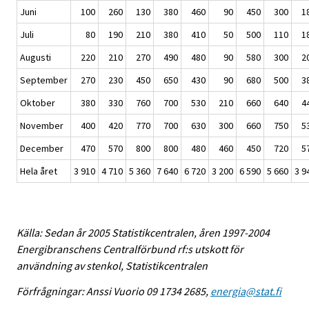
Juni
100
260
130
380
460
90
450
300
1
Juli
80
190
210
380
410
50
500
110
1
Augusti
220
210
270
490
480
90
580
300
2
September
270
230
450
650
430
90
680
500
3
Oktober
380
330
760
700
530
210
660
640
4
November
400
420
770
700
630
300
660
750
5
December
470
570
800
800
480
460
450
720
5
Hela året
3 910
4 710
5 360
7 640
6 720
3 200
6 590
5 660
3 9
Källa: Sedan år 2005 Statistikcentralen, åren 1997-2004
Energibranschens Centralförbund rf:s utskott för
användning av stenkol, Statistikcentralen
Förfrågningar: Anssi Vuorio 09 1734 2685,
energia@stat.fi