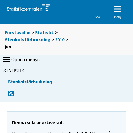
Meny
Sök
Förstasidan
>
Statistik
>
Stenkolsförbrukning
>
2010
>
juni
Öppna menyn
STATISTIK
Stenkolsförbrukning
Denna sida är arkiverad.