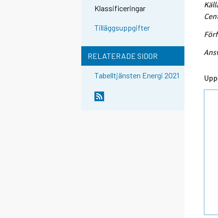
Käll
Klassificeringar
Cent
Tilläggsuppgifter
Förf
Ansv
RELATERADE SIDOR
Tabelltjänsten Energi 2021
Upp