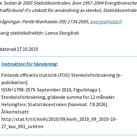
a: Sedan år 2005 Statistikcentralen, åren 1997-2004 Energibransch
ralförbund rf:s utskott för användning av stenkol, Statistikcentral
rågningar: Pentti Wanhatalo (09) 1734 2685,
energia@stat.fi
arig statistikdirektör: Leena Storgårds
daterad 27.10.2010
Instruktion för hänvisning
:
Finlands officiella statistik (FOS): Stenkolsförbrukning [e-
publikation].
ISSN=1798-257X.
September
2010, Figurbilaga 1.
Stenkolsförbrukning, glidande summa för 12 månader .
Helsingfors: Statistikcentralen [hänvisat: 7.8.2026].
Åtkomstsätt:
http://stat.fi/til/kivih/2010/09/kivih_2010_09_2010-10-
27_kuv_001_sv.html