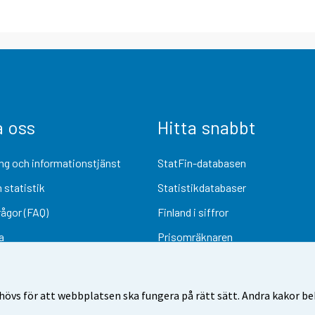
a oss
Hitta snabbt
ng och informationstjänst
StatFin-databasen
 statistik
Statistikdatabaser
rågor (FAQ)
Finland i siffror
a
Prisomräknaren
Kommande publiceringar
Undersökningsmaterial
övs för att webbplatsen ska fungera på rätt sätt. Andra kakor behö