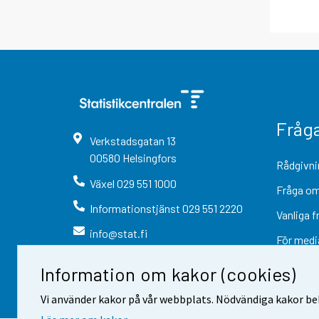
Fråg
Verkstadsgatan
13
00580
Helsingfors
Rådgivni
Växel
029 551 1000
Fråga om
Informationstjänst
029 551 2220
Vanliga f
info@stat.fi
För medi
Information om kakor (cookies)
Vi använder kakor på vår webbplats. Nödvändiga kakor beh