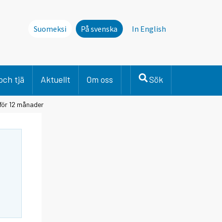
Suomeksi
På svenska
In English
och tjä
Aktuellt
Om oss
Sök
 för 12 månader