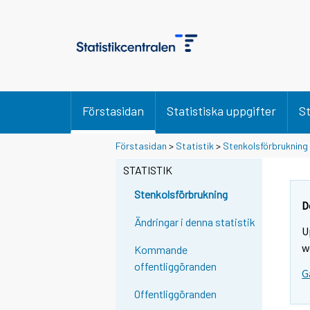
Förstasidan
Statistiska uppgifter
St
Förstasidan
>
Statistik
>
Stenkolsförbrukning
STATISTIK
Stenkolsförbrukning
D
Ändringar i denna statistik
U
w
Kommande
offentliggöranden
G
Offentliggöranden