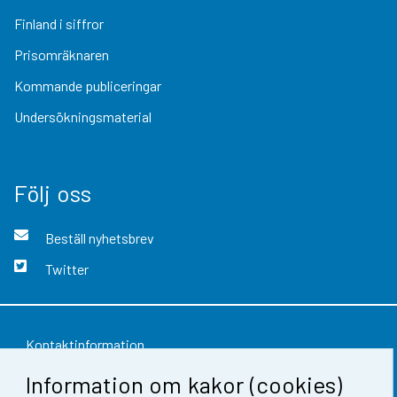
Finland i siffror
Prisomräknaren
Kommande publiceringar
Undersökningsmaterial
Följ oss
Beställ nyhetsbrev
Twitter
Kontaktinformation
Information om kakor (cookies)
Respons