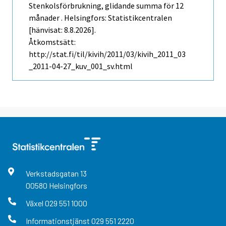
Stenkolsförbrukning, glidande summa för 12
månader . Helsingfors: Statistikcentralen
[hänvisat: 8.8.2026].
Åtkomstsätt:
http://stat.fi/til/kivih/2011/03/kivih_2011_03
_2011-04-27_kuv_001_sv.html
Verkstadsgatan
13
00580
Helsingfors
Växel
029 551 1000
Informationstjänst
029 551 2220