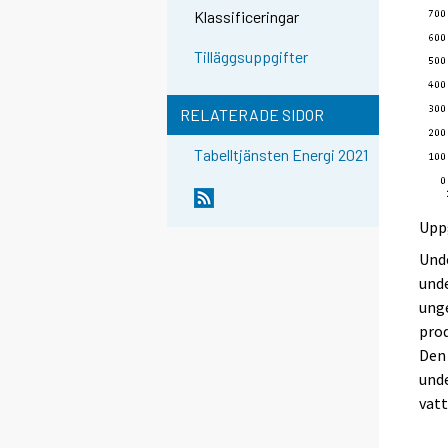
Klassificeringar
Tilläggsuppgifter
RELATERADE SIDOR
Tabelltjänsten Energi 2021
Uppg
Unde
unde
unge
prod
Den 
unde
vatt