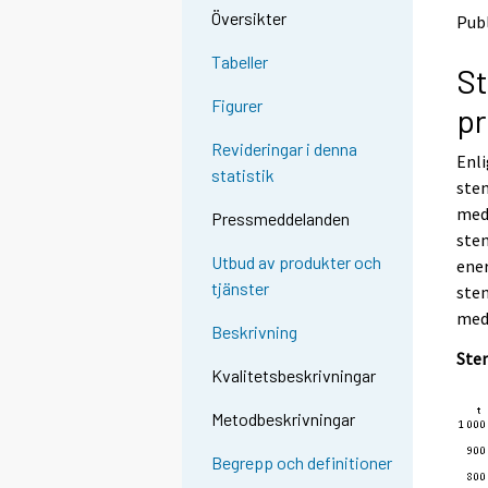
o
o
Översikter
Publ
a
a
n
n
Tabeller
St
o
o
t
t
Figurer
pr
h
h
e
e
Revideringar i denna
Enli
r
r
statistik
s
s
sten
e
e
med 
Pressmeddelanden
r
r
sten
v
v
Utbud av produkter och
ener
i
i
tjänster
sten
c
c
e
e
med 
Beskrivning
.
.
Ste
Kvalitetsbeskrivningar
Metodbeskrivningar
Begrepp och definitioner