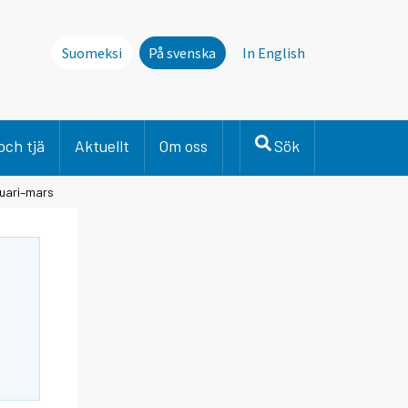
Suomeksi
På svenska
In English
och tjä
Aktuellt
Om oss
Sök
nuari–mars