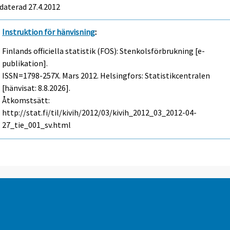
daterad 27.4.2012
Instruktion för hänvisning
:
Finlands officiella statistik (FOS): Stenkolsförbrukning [e-
publikation].
ISSN=1798-257X.
Mars
2012. Helsingfors: Statistikcentralen
[hänvisat: 8.8.2026].
Åtkomstsätt:
http://stat.fi/til/kivih/2012/03/kivih_2012_03_2012-04-
27_tie_001_sv.html