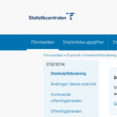
Förstasidan
Statistiska uppgifter
St
Y
Y
Förstasidan
>
Statistik
>
Stenkolsförbrukning
o
o
u
u
STATISTIK
a
a
r
r
Stenkolsförbrukning
e
e
D
m
m
Ändringar i denna statistik
U
o
o
v
v
w
Kommande
i
i
offentliggöranden
G
n
n
g
g
Offentliggöranden
t
t