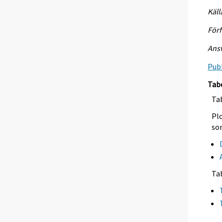
Käll
Förf
Ansv
Publ
Tab
Tab
Plo
so
Ta