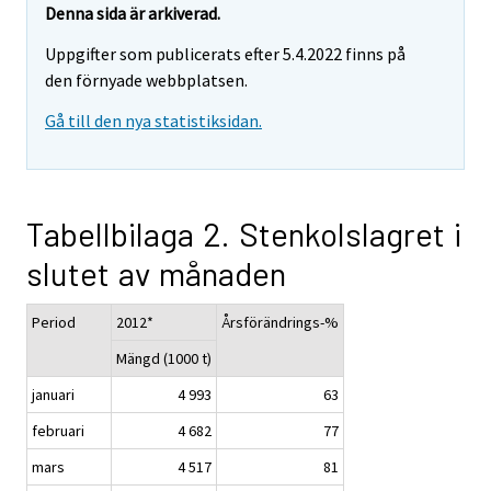
Denna sida är arkiverad.
Uppgifter som publicerats efter 5.4.2022 finns på
den förnyade webbplatsen.
Gå till den nya statistiksidan.
Tabellbilaga 2. Stenkolslagret i
slutet av månaden
Period
2012*
Årsförändrings-%
Mängd (1000 t)
januari
4 993
63
februari
4 682
77
mars
4 517
81