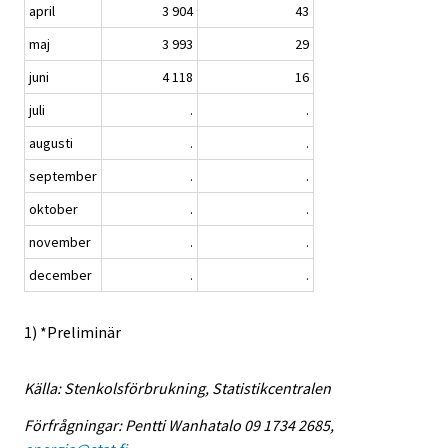
april
3 904
43
maj
3 993
29
juni
4 118
16
juli
.
.
augusti
.
.
september
.
.
oktober
.
.
november
.
.
december
.
.
1) *Preliminär
Källa: Stenkolsförbrukning, Statistikcentralen
Förfrågningar: Pentti Wanhatalo 09 1734 2685,