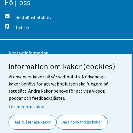
Följ oss
Beställ nyhetsbrev
Twitter
Kontaktinformation
Information om kakor (cookies)
Respons
Vi använder kakor på vår webbplats. Nödvändiga
Användarvillkor
kakor behövs för att webbplatsen ska fungera på
Dataskydd
rätt sätt. Andra kakor behövs för att visa videor,
poddar och feedbacktjäster.
Tillgänglighet
Läs mer om kakor.
Information om webbplatsen
Jag tillåter alla kakor
Bara nödvändiga kakor
Cookie-inställningar