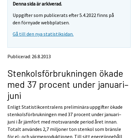
e
e
Denna sida är arkiverad.
m
m
Uppgifter som publicerats efter 5.4.2022 finns på
o
o
v
v
den förnyade webbplatsen.
i
i
Gå till den nya statistiksidan.
n
n
g
g
t
t
o
o
Publicerad: 26.8.2013
a
a
n
n
Stenkolsförbrukningen ökade
o
o
t
t
med 37 procent under januari–
h
h
e
e
juni
r
r
s
s
Enligt Statistikcentralens preliminära uppgifter ökade
e
e
stenkolsförbrukningen med 37 procent under januari–
r
r
v
v
juni i år jämfört med motsvarande period året innan.
i
i
Totalt användes 2,7 miljoner ton stenkol som bränsle
c
c
för el- och värmeproduktionen. Till sitt energiinnehåll