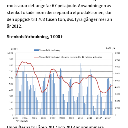
e
e
motsvarar det ungefär 67 petajoule. Användningen av
.
.
stenkol ökade inom den separata elproduktionen, där
den uppgick till 708 tusen ton, dvs. fyra gånger mer än
år 2012.
Stenkolsförbrukning, 1 000 t
Uppgifterna för åren 2012 och 2013 är preliminära.