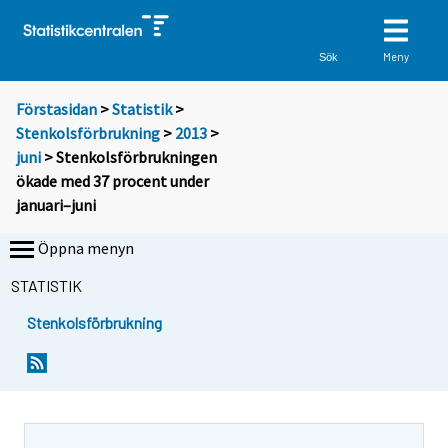
Meny
Sök
Förstasidan
>
Statistik
>
Stenkolsförbrukning
>
2013
>
juni
> Stenkolsförbrukningen
ökade med 37 procent under
januari–juni
Öppna menyn
STATISTIK
Stenkolsförbrukning
Y
Y
o
o
u
u
a
a
r
r