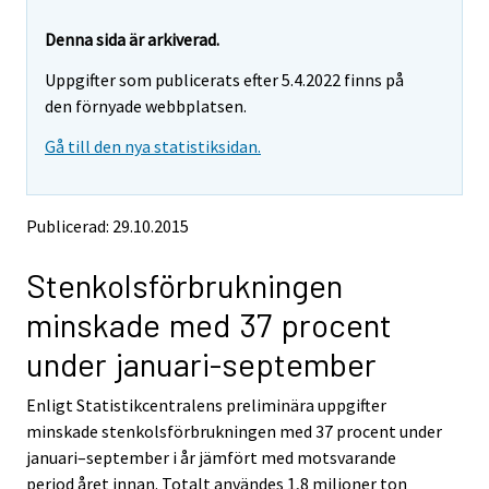
r
r
e
e
Denna sida är arkiverad.
m
m
Uppgifter som publicerats efter 5.4.2022 finns på
o
o
v
v
den förnyade webbplatsen.
i
i
Gå till den nya statistiksidan.
n
n
g
g
t
t
o
o
Publicerad: 29.10.2015
a
a
n
n
Stenkolsförbrukningen
o
o
t
t
minskade med 37 procent
h
h
e
e
under januari-september
r
r
s
s
Enligt Statistikcentralens preliminära uppgifter
e
e
minskade stenkolsförbrukningen med 37 procent under
r
r
v
v
januari–september i år jämfört med motsvarande
i
i
period året innan. Totalt användes 1,8 miljoner ton