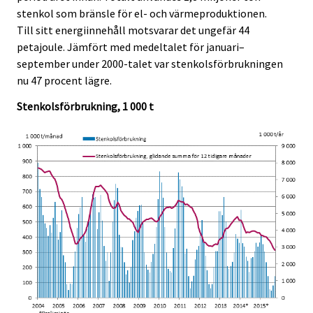
c
c
stenkol som bränsle för el- och värmeproduktionen.
e
e
Till sitt energiinnehåll motsvarar det ungefär 44
.
.
petajoule. Jämfört med medeltalet för januari–
september under 2000-talet var stenkolsförbrukningen
nu 47 procent lägre.
Stenkolsförbrukning, 1 000 t