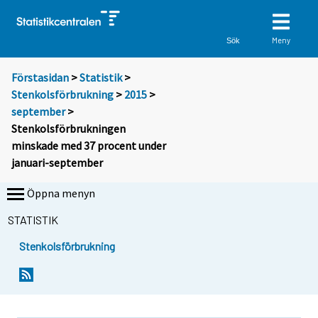
Meny
Sök
Förstasidan
>
Statistik
>
Stenkolsförbrukning
>
2015
>
september
>
Stenkolsförbrukningen
minskade med 37 procent under
januari-september
Öppna menyn
STATISTIK
Stenkolsförbrukning
Y
Y
o
o
u
u
a
a