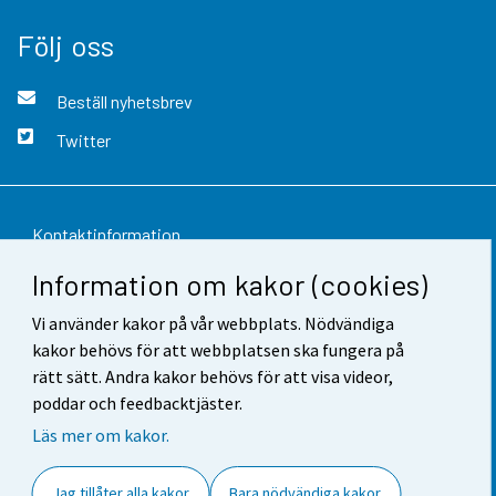
Följ oss
Beställ nyhetsbrev
Twitter
Kontaktinformation
Information om kakor (cookies)
Respons
Vi använder kakor på vår webbplats. Nödvändiga
Användarvillkor
kakor behövs för att webbplatsen ska fungera på
Dataskydd
rätt sätt. Andra kakor behövs för att visa videor,
poddar och feedbacktjäster.
Tillgänglighet
Läs mer om kakor.
Information om webbplatsen
Jag tillåter alla kakor
Bara nödvändiga kakor