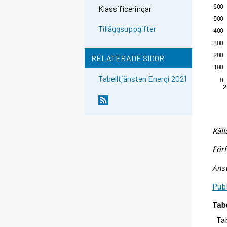
Klassificeringar
Tilläggsuppgifter
RELATERADE SIDOR
Tabelltjänsten Energi 2021
Käll
Förf
Ansv
Publ
Tab
Tab