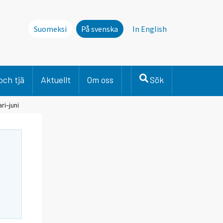
Suomeksi
På svenska
In English
och tjä
Aktuellt
Om oss
Sök
ri–juni