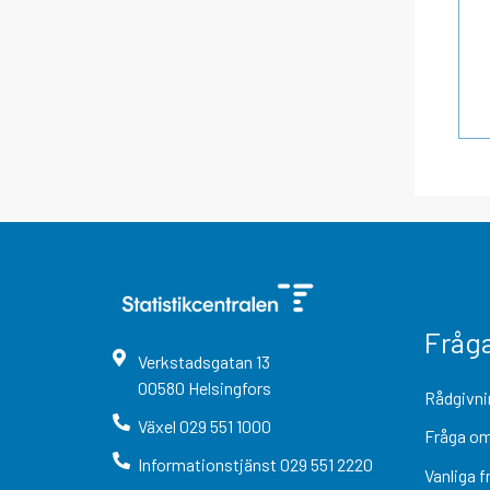
Fråg
Verkstadsgatan
13
00580
Helsingfors
Rådgivni
Växel
029 551 1000
Fråga om
Informationstjänst
029 551 2220
Vanliga f