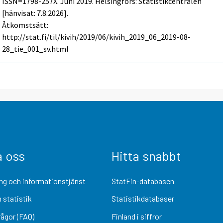
ISSN=1798-257X.
Juni
2019. Helsingfors: Statistikcentralen
[hänvisat: 7.8.2026].
Åtkomstsätt:
http://stat.fi/til/kivih/2019/06/kivih_2019_06_2019-08-
28_tie_001_sv.html
a oss
Hitta snabbt
ng och informationstjänst
StatFin-databasen
 statistik
Statistikdatabaser
rågor (FAQ)
Finland i siffror