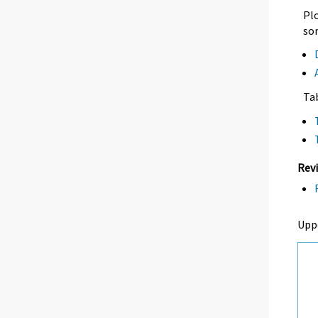
Plo
so
Ta
Revi
Upp