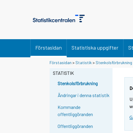
Förstasidan
Statistiska uppgifter
St
Y
Y
Förstasidan
>
Statistik
>
Stenkolsförbrukning
o
o
u
u
STATISTIK
a
a
r
r
Stenkolsförbrukning
e
e
D
m
m
Ändringar i denna statistik
U
o
o
v
v
w
Kommande
i
i
offentliggöranden
G
n
n
g
g
Offentliggöranden
t
t