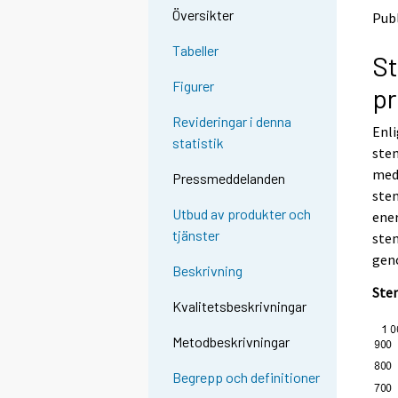
o
o
Översikter
Publ
a
a
n
n
Tabeller
St
o
o
t
t
Figurer
pr
h
h
e
e
Revideringar i denna
Enli
r
r
statistik
s
s
sten
e
e
med 
Pressmeddelanden
r
r
sten
v
v
Utbud av produkter och
ener
i
i
tjänster
sten
c
c
e
e
gen
Beskrivning
.
.
Sten
Kvalitetsbeskrivningar
Metodbeskrivningar
Begrepp och definitioner