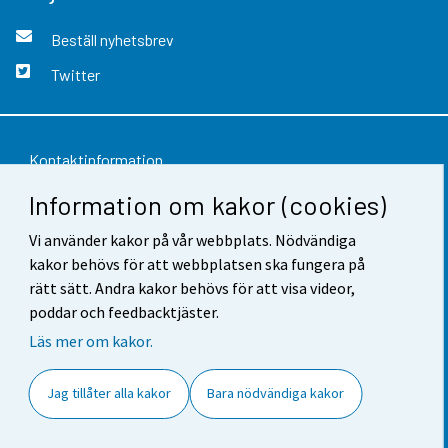
Beställ nyhetsbrev
Twitter
Kontaktinformation
Information om kakor (cookies)
Respons
Vi använder kakor på vår webbplats. Nödvändiga
Användarvillkor
kakor behövs för att webbplatsen ska fungera på
Dataskydd
rätt sätt. Andra kakor behövs för att visa videor,
poddar och feedbacktjäster.
Tillgänglighet
Läs mer om kakor.
Information om webbplatsen
Jag tillåter alla kakor
Bara nödvändiga kakor
Cookie-inställningar