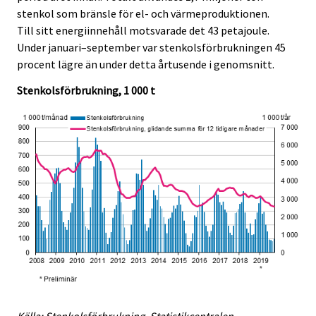
c
c
stenkol som bränsle för el- och värmeproduktionen.
e
e
Till sitt energiinnehåll motsvarade det 43 petajoule.
.
.
Under januari–september var stenkolsförbrukningen 45
procent lägre än under detta årtusende i genomsnitt.
Stenkolsförbrukning, 1 000 t