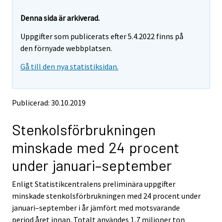
r
r
e
e
Denna sida är arkiverad.
m
m
Uppgifter som publicerats efter 5.4.2022 finns på
o
o
v
v
den förnyade webbplatsen.
i
i
Gå till den nya statistiksidan.
n
n
g
g
t
t
o
o
Publicerad: 30.10.2019
a
a
n
n
Stenkolsförbrukningen
o
o
t
t
minskade med 24 procent
h
h
e
e
under januari–september
r
r
s
s
Enligt Statistikcentralens preliminära uppgifter
e
e
minskade stenkolsförbrukningen med 24 procent under
r
r
v
v
januari–september i år jämfört med motsvarande
i
i
period året innan. Totalt användes 1,7 miljoner ton