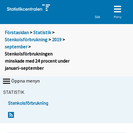
Meny
Sök
Förstasidan
>
Statistik
>
Stenkolsförbrukning
>
2019
>
september
>
Stenkolsförbrukningen
minskade med 24 procent under
januari–september
Öppna menyn
STATISTIK
Stenkolsförbrukning
Y
Y
o
o
u
u
a
a