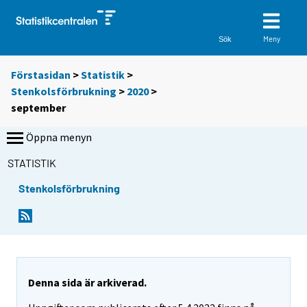
Meny
Sök
Förstasidan
>
Statistik
>
Stenkolsförbrukning
>
2020
>
september
Öppna menyn
STATISTIK
Stenkolsförbrukning
Denna sida är arkiverad.