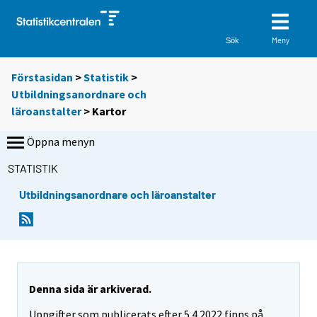
Meny
Sök
Förstasidan
>
Statistik
>
Utbildningsanordnare och
läroanstalter
> Kartor
Öppna menyn
STATISTIK
Utbildningsanordnare och läroanstalter
Denna sida är arkiverad.
Uppgifter som publicerats efter 5.4.2022 finns på