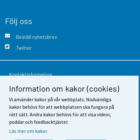
Följ oss
Beställ nyhetsbrev
Twitter
Kontaktinformation
Information om kakor (cookies)
Respons
Användarvillkor
Vi använder kakor på vår webbplats. Nödvändiga
kakor behövs för att webbplatsen ska fungera på
Dataskydd
rätt sätt. Andra kakor behövs för att visa videor,
poddar och feedbacktjäster.
Tillgänglighet
Läs mer om kakor.
Information om webbplatsen