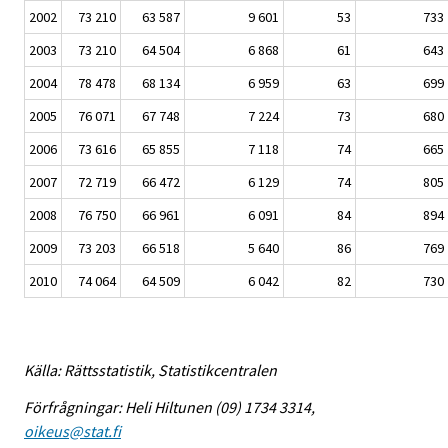
2002
73 210
63 587
9 601
53
733
2003
73 210
64 504
6 868
61
643
2004
78 478
68 134
6 959
63
699
2005
76 071
67 748
7 224
73
680
2006
73 616
65 855
7 118
74
665
2007
72 719
66 472
6 129
74
805
2008
76 750
66 961
6 091
84
894
2009
73 203
66 518
5 640
86
769
2010
74 064
64 509
6 042
82
730
Källa: Rättsstatistik, Statistikcentralen
Förfrågningar: Heli Hiltunen (09) 1734 3314,
oikeus@stat.fi