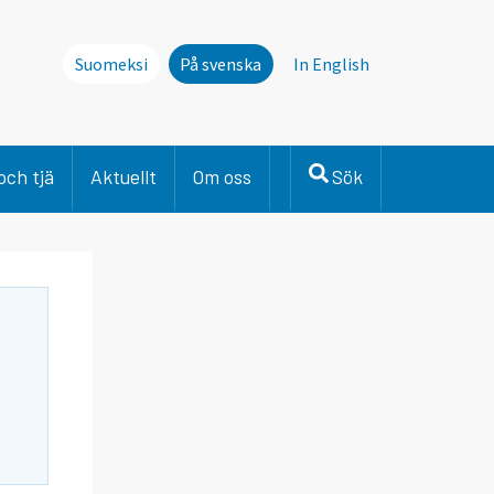
Suomeksi
På svenska
In English
och tjä
Aktuellt
Om oss
Sök