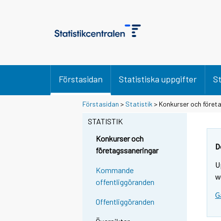
Förstasidan
Statistiska uppgifter
St
Förstasidan
>
Statistik
> Konkurser och föret
STATISTIK
Konkurser och
D
företagssaneringar
U
Kommande
w
offentliggöranden
G
Offentliggöranden