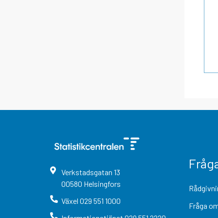
Fråg
Verkstadsgatan
13
00580
Helsingfors
Rådgivni
Växel
029 551 1000
Fråga om
Informationstjänst
029 551 2220