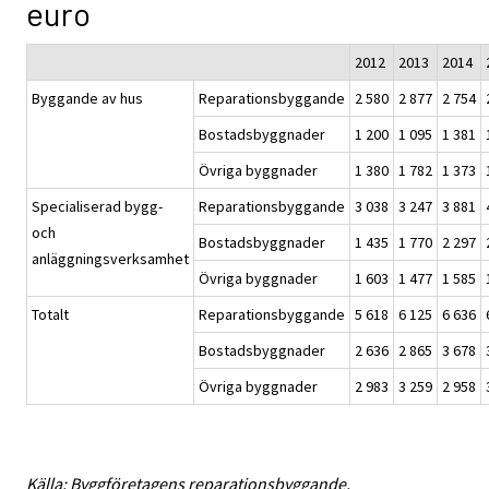
euro
2012
2013
2014
Byggande av hus
Reparationsbyggande
2 580
2 877
2 754
Bostadsbyggnader
1 200
1 095
1 381
Övriga byggnader
1 380
1 782
1 373
Specialiserad bygg-
Reparationsbyggande
3 038
3 247
3 881
och
Bostadsbyggnader
1 435
1 770
2 297
anläggningsverksamhet
Övriga byggnader
1 603
1 477
1 585
Totalt
Reparationsbyggande
5 618
6 125
6 636
Bostadsbyggnader
2 636
2 865
3 678
Övriga byggnader
2 983
3 259
2 958
Källa: Byggföretagens reparationsbyggande.