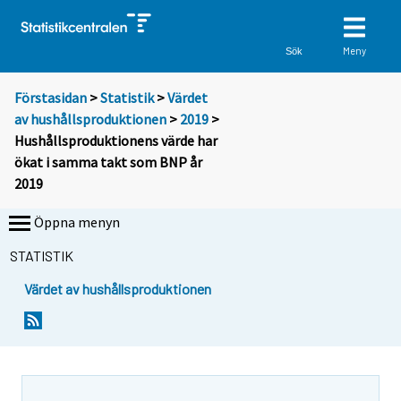
Meny
Sök
Förstasidan
>
Statistik
>
Värdet
av hushållsproduktionen
>
2019
>
Hushållsproduktionens värde har
ökat i samma takt som BNP år
2019
Öppna menyn
STATISTIK
Värdet av hushållsproduktionen
Y
Y
o
o
u
u
a
a
r
r