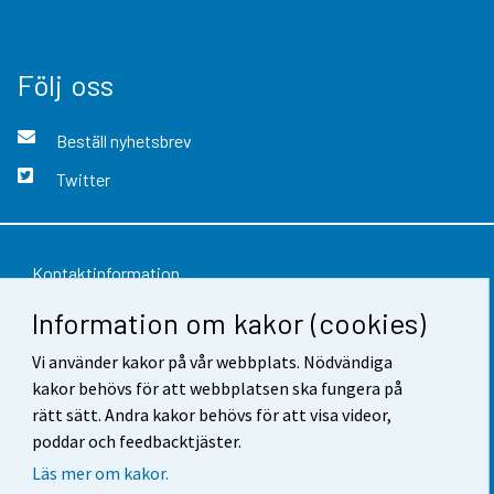
Följ oss
Beställ nyhetsbrev
Twitter
Kontaktinformation
Information om kakor (cookies)
Respons
Vi använder kakor på vår webbplats. Nödvändiga
Användarvillkor
kakor behövs för att webbplatsen ska fungera på
Dataskydd
rätt sätt. Andra kakor behövs för att visa videor,
poddar och feedbacktjäster.
Tillgänglighet
Läs mer om kakor.
Information om webbplatsen