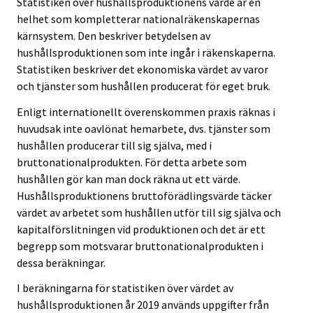
Statistiken över hushållsproduktionens värde är en
.
.
helhet som kompletterar nationalräkenskapernas
kärnsystem. Den beskriver betydelsen av
hushållsproduktionen som inte ingår i räkenskaperna.
Statistiken beskriver det ekonomiska värdet av varor
och tjänster som hushållen producerat för eget bruk.
Enligt internationellt överenskommen praxis räknas i
huvudsak inte oavlönat hemarbete, dvs. tjänster som
hushållen producerar till sig själva, med i
bruttonationalprodukten. För detta arbete som
hushållen gör kan man dock räkna ut ett värde.
Hushållsproduktionens bruttoförädlingsvärde täcker
värdet av arbetet som hushållen utför till sig själva och
kapitalförslitningen vid produktionen och det är ett
begrepp som motsvarar bruttonationalprodukten i
dessa beräkningar.
I beräkningarna för statistiken över värdet av
hushållsproduktionen år 2019 används uppgifter från