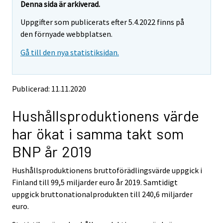
e
e
Denna sida är arkiverad.
m
m
Uppgifter som publicerats efter 5.4.2022 finns på
o
o
v
v
den förnyade webbplatsen.
i
i
Gå till den nya statistiksidan.
n
n
g
g
t
t
o
o
Publicerad: 11.11.2020
a
a
n
n
Hushållsproduktionens värde
o
o
t
t
har ökat i samma takt som
h
h
e
e
BNP år 2019
r
r
s
s
Hushållsproduktionens bruttoförädlingsvärde uppgick i
e
e
Finland till 99,5 miljarder euro år 2019. Samtidigt
r
r
v
v
uppgick bruttonationalprodukten till 240,6 miljarder
i
i
euro.
c
c
e
e