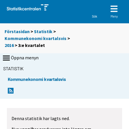
Meny
Sök
Förstasidan
>
Statistik
>
Kommunekonomi kvartalsvis
>
2016
>
3:e kvartalet
Öppna menyn
STATISTIK
Kommunekonomi kvartalsvis
Denna statistik har lagts ned.