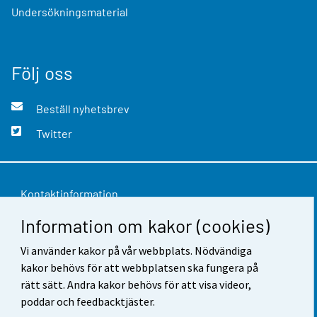
Undersökningsmaterial
Följ oss
Beställ nyhetsbrev
Twitter
Kontaktinformation
Information om kakor (cookies)
Respons
Vi använder kakor på vår webbplats. Nödvändiga
Användarvillkor
kakor behövs för att webbplatsen ska fungera på
Dataskydd
rätt sätt. Andra kakor behövs för att visa videor,
poddar och feedbacktjäster.
Tillgänglighet