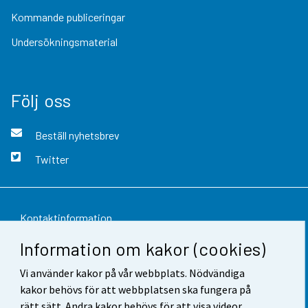
Kommande publiceringar
Undersökningsmaterial
Följ oss
Beställ nyhetsbrev
Twitter
Kontaktinformation
Information om kakor (cookies)
Respons
Vi använder kakor på vår webbplats. Nödvändiga
Användarvillkor
kakor behövs för att webbplatsen ska fungera på
Dataskydd
rätt sätt. Andra kakor behövs för att visa videor,