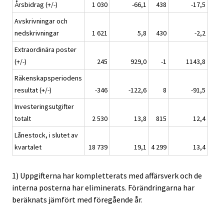
Årsbidrag (+/-)
1 030
-66,1
438
-17,5
Avskrivningar och
nedskrivningar
1 621
5,8
430
-2,2
Extraordinära poster
(+/-)
245
929,0
-1
1143,8
Räkenskapsperiodens
resultat (+/-)
-346
-122,6
8
-91,5
Investeringsutgifter
totalt
2 530
13,8
815
12,4
Lånestock, i slutet av
kvartalet
18 739
19,1
4 299
13,4
1) Uppgifterna har kompletterats med affärsverk och de
interna posterna har eliminerats. Förändringarna har
beräknats jämfört med föregående år.