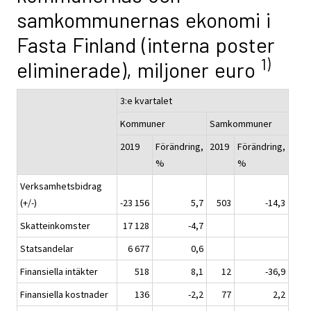
samkommunernas ekonomi i
Fasta Finland (interna poster
1)
eliminerade), miljoner euro
3:e kvartalet
Kommuner
Samkommuner
2019
Förändring,
2019
Förändring,
%
%
Verksamhetsbidrag
(+/-)
-23 156
5,7
503
-14,3
Skatteinkomster
17 128
-4,7
Statsandelar
6 677
0,6
Finansiella intäkter
518
8,1
12
-36,9
Finansiella kostnader
136
-2,2
77
2,2