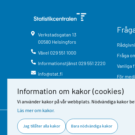
Fråg
Verkstadsgatan
13
00580
Helsingfors
Rådgivni
Växel
029 551 1000
Fråga om
Informationstjänst
029 551 2220
Vanliga 
info@stat.fi
För med
Information om kakor (cookies)
Vi använder kakor på vår webbplats. Nödvändiga kakor beh
Läs mer om kakor.
Kontaktinformation
Respons
A
Jag tillåter alla kakor
Bara nödvändiga kakor