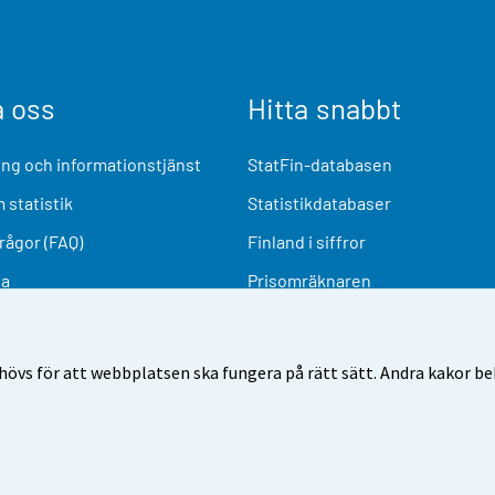
a oss
Hitta snabbt
ng och informationstjänst
StatFin-databasen
 statistik
Statistikdatabaser
frågor (FAQ)
Finland i siffror
ia
Prisomräknaren
Kommande publiceringar
Undersökningsmaterial
övs för att webbplatsen ska fungera på rätt sätt. Andra kakor behö
nvändarvillkor
Dataskydd
Tillgänglighet
Information o