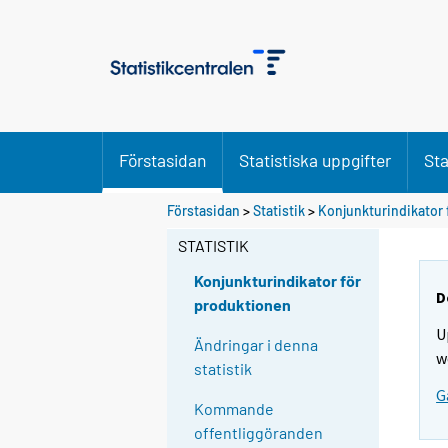
Förstasidan
Statistiska uppgifter
Sta
Förstasidan
>
Statistik
>
Konjunkturindikator 
STATISTIK
Konjunkturindikator för
D
produktionen
U
Ändringar i denna
w
statistik
G
Kommande
offentliggöranden