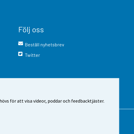
Följ oss
Beställ nyhetsbrev
Twitter
vs för att visa videor, poddar och feedbacktjäster.
m webbplatsen
Cookie-inställningar