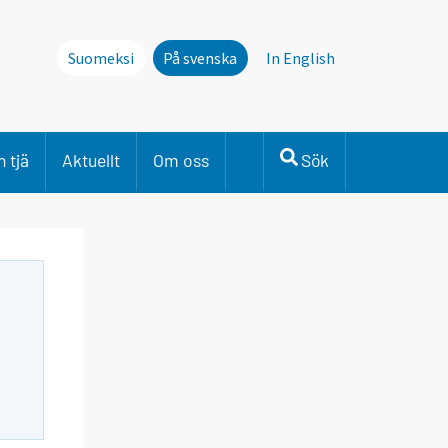
Suomeksi
På svenska
In English
 tjä
Aktuellt
Om oss
Sök