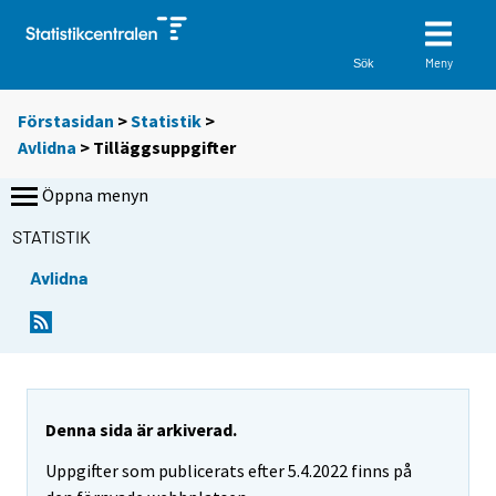
Meny
Sök
Förstasidan
>
Statistik
>
Avlidna
> Tilläggsuppgifter
Öppna menyn
STATISTIK
Avlidna
Denna sida är arkiverad.
Uppgifter som publicerats efter 5.4.2022 finns på