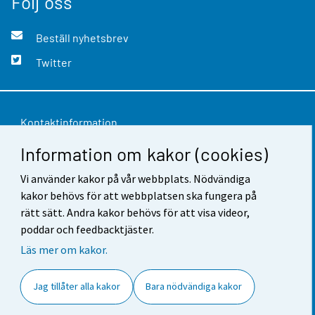
Följ oss
Beställ nyhetsbrev
Twitter
Kontaktinformation
Information om kakor (cookies)
Respons
Användarvillkor
Vi använder kakor på vår webbplats. Nödvändiga
kakor behövs för att webbplatsen ska fungera på
Dataskydd
rätt sätt. Andra kakor behövs för att visa videor,
poddar och feedbacktjäster.
Tillgänglighet
Läs mer om kakor.
Information om webbplatsen
Jag tillåter alla kakor
Bara nödvändiga kakor
Cookie-inställningar