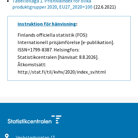
Tabellbilaga 1. Prisnivåindex för olika
produktgrupper 2020, EU27_2020=100
(22.6.2021)
Instruktion för hänvisning
:
Finlands officiella statistik (FOS):
Internationell prisjämförelse [e-publikation].
ISSN=1799-8387. Helsingfors:
Statistikcentralen [hänvisat: 8.8.2026].
Åtkomstsätt:
http://stat.fi/til/kvhv/2020/index_sv.html
Verkstadsgatan
13