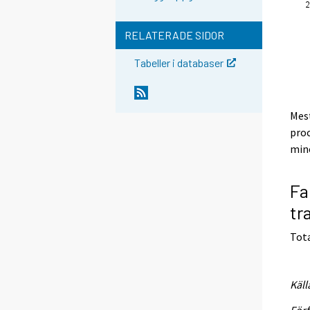
RELATERADE SIDOR
Tabeller i databaser
Mest
proc
mine
Fa
tr
Tota
Käll
Förf