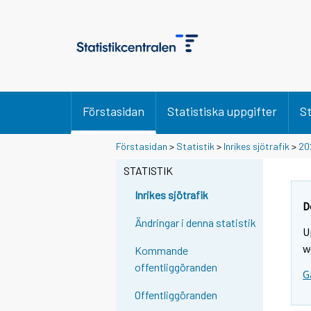
Förstasidan
Statistiska uppgifter
St
Y
Y
Y
Förstasidan
>
Statistik
>
Inrikes sjötrafik
>
20
o
o
o
u
u
STATISTIK
u
a
a
a
r
r
Inrikes sjötrafik
r
e
e
D
m
m
e
Ändringar i denna statistik
U
o
o
m
v
v
w
Kommande
o
i
i
offentliggöranden
v
G
n
n
i
g
g
Offentliggöranden
t
t
n