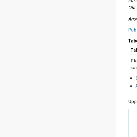
Olli
Ansv
Publ
Tab
Tab
Plo
so
Upp