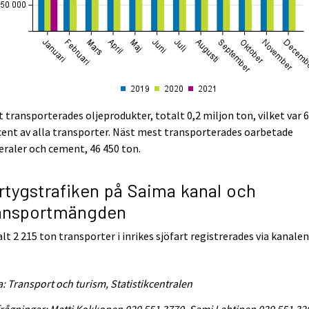
 transporterades oljeprodukter, totalt 0,2 miljon ton, vilket var 
ent av alla transporter. Näst mest transporterades oarbetade
raler och cement, 46 450 ton.
rtygstrafiken på Saima kanal och
ansportmängden
lt 2 215 ton transporter i inrikes sjöfart registrerades via kanalen
a: Transport och turism, Statistikcentralen
rågningar: Matti Kokkonen 029 551 3770, Sami Lahtinen 029 551 32