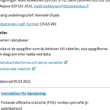
 Kajava 029 551 3531,
matti.kokkonen@tilastokeskus.fi
arig avdelningschef: Hannele Orjala
ikationen i pdf-format
(154,5 kB)
eller
eller i databaser
cka ut de uppgifter som du behöver till tabeller, visa uppgifterna
m diagram eller ladda ned data.
Databastabellerna och deras variabler
Arkiverade tabeller
daterad 05.03.2021
Instruktion för hänvisning
:
Finlands officiella statistik (FOS): Inrikes sjötrafik [e-
publikation].