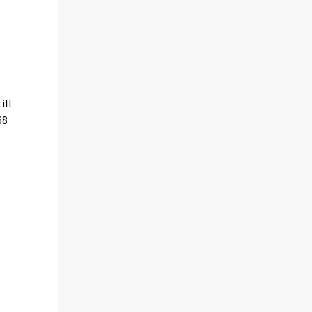
ill
68