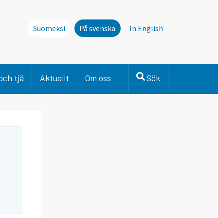
Suomeksi
På svenska
In English
och tjä
Aktuellt
Om oss
Sök