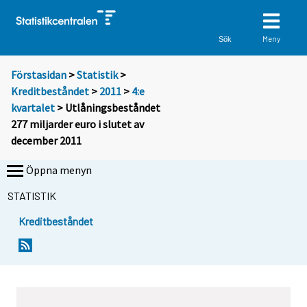
Meny
Sök
Förstasidan
>
Statistik
>
Kreditbeståndet
>
2011
>
4:e
kvartalet
> Utlåningsbeståndet
277 miljarder euro i slutet av
december 2011
Öppna menyn
STATISTIK
Kreditbeståndet
Y
Y
o
o
u
u
a
a
r
r