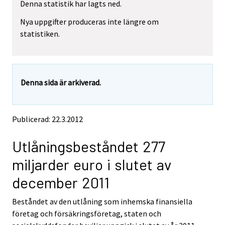
Denna statistik har lagts ned.
e
e
m
m
Nya uppgifter produceras inte längre om
o
o
statistiken.
v
v
i
i
n
n
g
g
t
t
Denna sida är arkiverad.
o
o
a
a
n
n
o
o
Publicerad: 22.3.2012
t
t
h
h
Utlåningsbeståndet 277
e
e
r
r
miljarder euro i slutet av
s
s
e
e
december 2011
r
r
v
v
Beståndet av den utlåning som inhemska finansiella
i
i
företag och försäkringsföretag, staten och
c
c
e
e