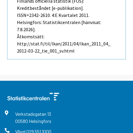
Finlands officiella statistik (FOS):
Kreditbeståndet [e-publikation].
ISSN=2342-2610.
4:e Kvartalet
2011.
Helsingfors: Statistikcentralen [hänvisat:
7.8.2026].
Åtkomstsätt:
http://stat.fi/til/lkan/2011/04/lkan_2011_04_
2012-03-22_tie_001_sv.html
Verkstadsgatan
13
00580
Helsingfors
Växel
029 551 1000