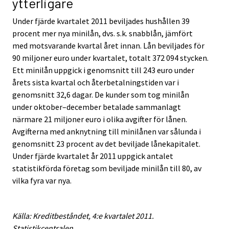
ytterligare
Under fjärde kvartalet 2011 beviljades hushållen 39
procent mer nya minilån, dvs. s.k. snabblån, jämfört
med motsvarande kvartal året innan. Lån beviljades för
90 miljoner euro under kvartalet, totalt 372 094 stycken.
Ett minilån uppgick i genomsnitt till 243 euro under
årets sista kvartal och återbetalningstiden var i
genomsnitt 32,6 dagar. De kunder som tog minilån
under oktober–december betalade sammanlagt
närmare 21 miljoner euro i olika avgifter för lånen.
Avgifterna med anknytning till minilånen var sålunda i
genomsnitt 23 procent av det beviljade lånekapitalet.
Under fjärde kvartalet år 2011 uppgick antalet
statistikförda företag som beviljade minilån till 80, av
vilka fyra var nya.
Källa: Kreditbeståndet, 4:e kvartalet 2011.
Statistikcentralen