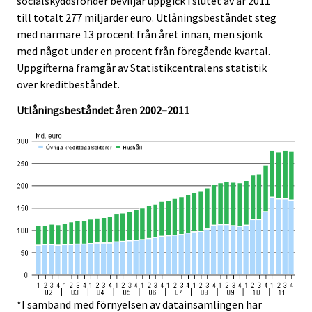
socialskyddsfonder beviljar uppgick i slutet av år 2011
.
.
till totalt 277 miljarder euro. Utlåningsbeståndet steg
med närmare 13 procent från året innan, men sjönk
med något under en procent från föregående kvartal.
Uppgifterna framgår av Statistikcentralens statistik
över kreditbeståndet.
Utlåningsbeståndet åren 2002–2011
*I samband med förnyelsen av datainsamlingen har