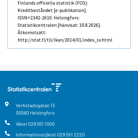
Finlands officiella statistik (FOS):
Kreditbeståndet [e-publikation].
ISSN=2342-2610. Helsingfors:
Statistikcentralen [hänvisat: 10.8.2026].
Åtkomstsätt:
http://stat.fi/til/lkan/2014/01/index_sv.html
Verkstadsgatan
13
00580
Helsingfors
Växel
029 551 1000
Informationstjänst
029 551 2220