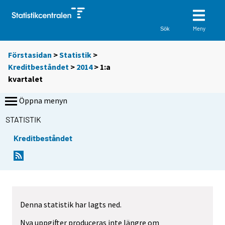
Meny
Sök
Förstasidan
>
Statistik
>
Kreditbeståndet
>
2014
>
1:a
kvartalet
Öppna menyn
STATISTIK
Kreditbeståndet
Denna statistik har lagts ned.
Nya uppgifter produceras inte längre om